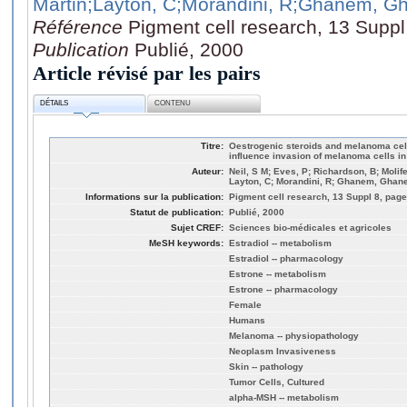
Martin
;Layton, C
;Morandini, R
;Ghanem, Gh
Référence
Pigment cell research, 13 Suppl
Publication
Publié, 2000
Article révisé par les pairs
DÉTAILS
CONTENU
Titre:
Oestrogenic steroids and melanoma cell 
influence invasion of melanoma cells in 
Auteur:
Neil, S M; Eves, P; Richardson, B; Molife
Layton, C; Morandini, R; Ghanem, Ghan
Informations sur la publication:
Pigment cell research, 13 Suppl 8, page
Statut de publication:
Publié, 2000
Sujet CREF:
Sciences bio-médicales et agricoles
MeSH keywords:
Estradiol -- metabolism
Estradiol -- pharmacology
Estrone -- metabolism
Estrone -- pharmacology
Female
Humans
Melanoma -- physiopathology
Neoplasm Invasiveness
Skin -- pathology
Tumor Cells, Cultured
alpha-MSH -- metabolism