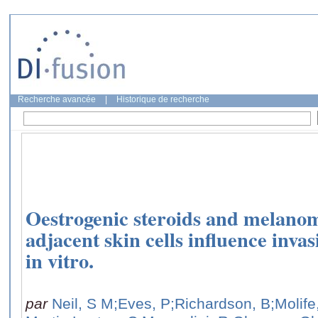
Recherche avancée
|
Historique de recherche
Oestrogenic steroids and melanoma
adjacent skin cells influence inva
in vitro.
par
Neil, S M
;Eves, P
;Richardson, B
;Molife