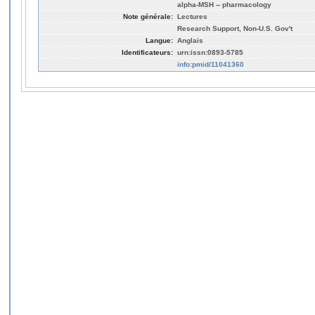
alpha-MSH -- pharmacology
Note générale:
Lectures
Research Support, Non-U.S. Gov't
Langue:
Anglais
Identificateurs:
urn:issn:0893-5785
info:pmid/11041360