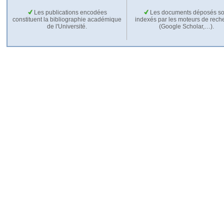
Les publications encodées
Les documents déposés so
constituent la bibliographie académique
indexés par les moteurs de rech
de l'Université.
(Google Scholar,…).