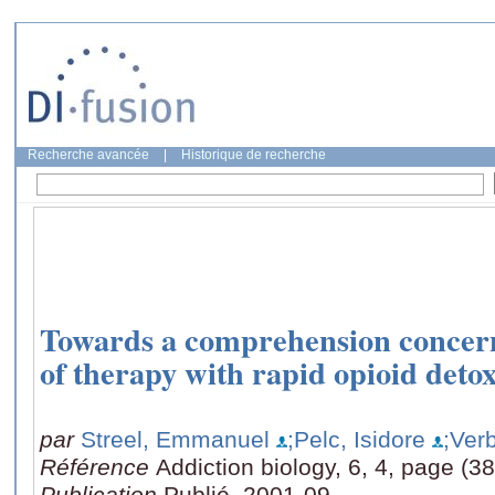
Recherche avancée
|
Historique de recherche
Towards a comprehension concernin
of therapy with rapid opioid detox
par
Streel, Emmanuel
;Pelc, Isidore
;Ver
Référence
Addiction biology, 6, 4, page (3
Publication
Publié, 2001-09