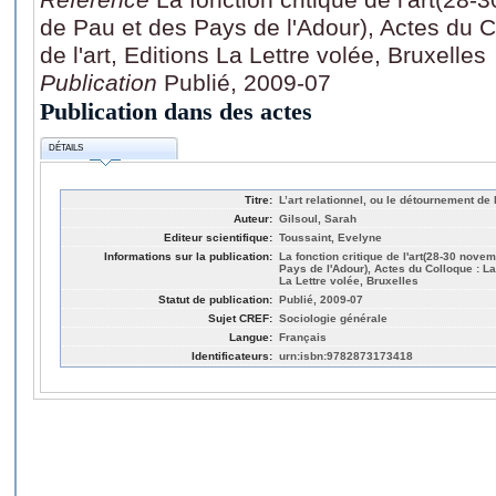
de Pau et des Pays de l'Adour), Actes du Co
de l'art, Editions La Lettre volée, Bruxelles
Publication
Publié, 2009-07
Publication dans des actes
DÉTAILS
Titre:
L’art relationnel, ou le détournement de 
Auteur:
Gilsoul, Sarah
Editeur scientifique:
Toussaint, Evelyne
Informations sur la publication:
La fonction critique de l'art(28-30 nove
Pays de l'Adour), Actes du Colloque : La 
La Lettre volée, Bruxelles
Statut de publication:
Publié, 2009-07
Sujet CREF:
Sociologie générale
Langue:
Français
Identificateurs:
urn:isbn:9782873173418