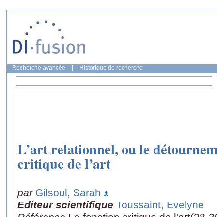
Recherche avancée
|
Historique de recherche
L’art relationnel, ou le détournem
critique de l’art
par
Gilsoul, Sarah
Editeur scientifique
Toussaint, Evelyne
Référence
La fonction critique de l'art(28