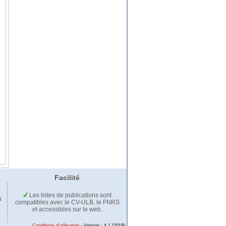
Facilité
Les listes de publications sont
u
compatibles avec le CV-ULB, le FNRS
et accessibles sur le web.
Conditions d'utilisation
- Version : 4.1 (2019)