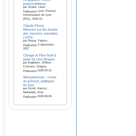
postsoviétiques
par Sizaire, Laure
Lyon, Presses
Publication
Universitaires de Lyon
(PUL), 2026-10
Claude Fleury,
Mémoire sur les études
des missions orientales
(1676)
par Preyat, Fabrice
A déterminer,
Publication
2027
Clivage et Père Noël à
partir de Lévi-Strauss
par Englebert, Jérôme ,
Cormann, Grégory
2026-05-22
Publication
Messianismes : crises
du présent, politiques
du futur
par Esmili, Hamza ,
Mahieddin, Emir
2026-06-09
Publication