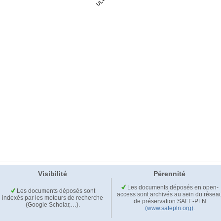
Visibilité
Pérennité
Les documents déposés en open-
Les documents déposés sont
access sont archivés au sein du résea
indexés par les moteurs de recherche
de préservation SAFE-PLN
(Google Scholar,…).
(www.safepln.org)
.