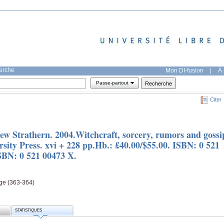
herche
Mon DI-fusion
|
À 
Passe-partout
Citer
ew Strathern. 2004.Witchcraft, sorcery, rumors and gossi
ty Press. xvi + 228 pp.Hb.: £40.00/$55.00. ISBN: 0 521
ISBN: 0 521 00473 X.
age (363-364)
STATISTIQUES