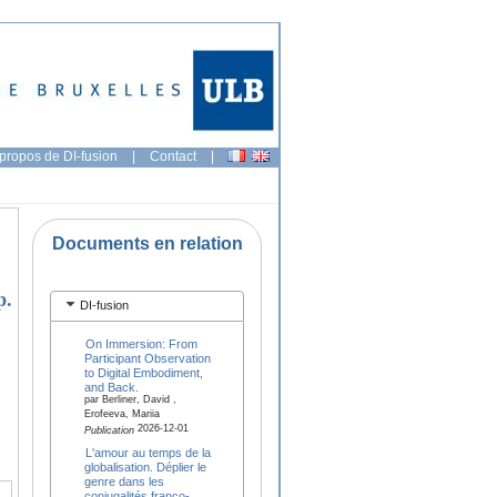
propos de DI-fusion
|
Contact
|
Documents en relation
p.
DI-fusion
On Immersion: From
Participant Observation
to Digital Embodiment,
and Back.
par Berliner, David ,
Erofeeva, Mariia
2026-12-01
Publication
L'amour au temps de la
globalisation. Déplier le
genre dans les
conjugalités franco-