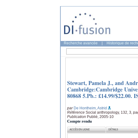
Recherche avancée
|
Historique de rec
Stewart, Pamela J., and Andr
Cambridge:Cambridge Universi
80868 5.Pb.: £14.99/$22.00. 
par
De Hontheim, Astrid
Référence
Social anthropology, 132, 3, p
Publication
Publié, 2005-10
Compte rendu
ACCÈS EN LIGNE
DÉTAILS