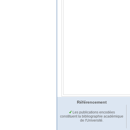
Référencement
Les publications encodées
constituent la bibliographie académique
de l'Université.