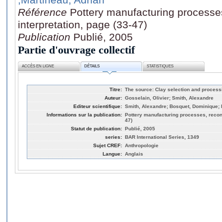
Référence
Pottery manufacturing processes
interpretation, page (33-47)
Publication
Publié, 2005
Partie d'ouvrage collectif
ACCÈS EN LIGNE
DÉTAILS
STATISTIQUES
Titre:
The source: Clay selection and process
Auteur:
Gosselain, Olivier; Smith, Alexandre
Editeur scientifique:
Smith, Alexandre; Bosquet, Dominique; 
Informations sur la publication:
Pottery manufacturing processes, recons
47)
Statut de publication:
Publié, 2005
series:
BAR International Series, 1349
Sujet CREF:
Anthropologie
Langue:
Anglais