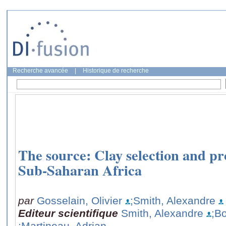
Recherche avancée
|
Historique de recherche
The source: Clay selection and pr
Sub-Saharan Africa
par
Gosselain, Olivier
;Smith, Alexandre
Editeur scientifique
Smith, Alexandre
;B
;Martineau, Adrian