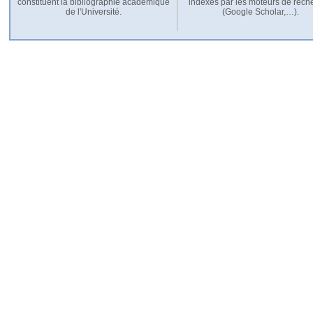
constituent la bibliographie académique
indexés par les moteurs de rech
de l'Université.
(Google Scholar,…).