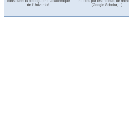
constituent la bibliographie académique
indexés par les moteurs de rech
de l'Université.
(Google Scholar,…).