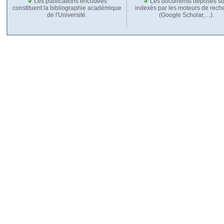
Les publications encodées
Les documents déposés so
constituent la bibliographie académique
indexés par les moteurs de rech
de l'Université.
(Google Scholar,…).