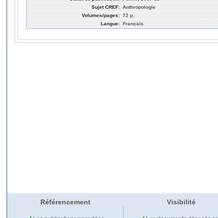
Sujet CREF:
Anthropologie
Volumes/pages:
72 p.
Langue:
Français
Référencement
Visibilité