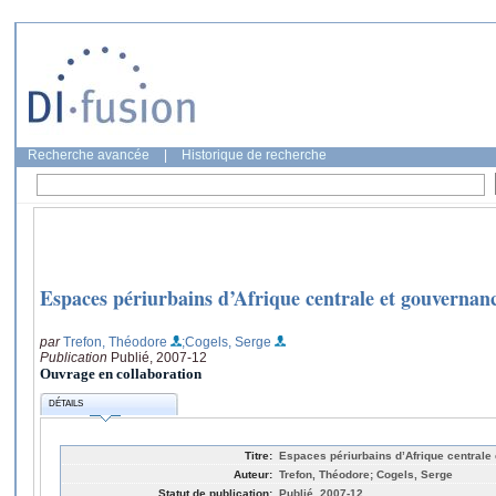
Recherche avancée
|
Historique de recherche
Espaces périurbains d’Afrique centrale et gouvernan
par
Trefon, Théodore
;Cogels, Serge
Publication
Publié, 2007-12
Ouvrage en collaboration
DÉTAILS
Titre:
Espaces périurbains d’Afrique central
Auteur:
Trefon, Théodore; Cogels, Serge
Statut de publication:
Publié, 2007-12