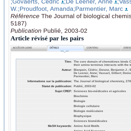
;Govaerts, Cédric
;De Leener, Anne
;Vass
W.
;Proudfoot, Amanda
;Parmentier, Marc
Référence
The Journal of biological chemis
5187)
Publication
Publié, 2003-02
Article révisé par les pairs
ACCÈS EN LIGNE
DÉTAILS
CONTENU
STATI
Titre:
The core domain of chemokines binds C
their amino terminus interacts with the
Auteur:
Blanpain, Cédric; Doranz, Benjamin J.; 
De Leener, Anne; Vassart, Gilbert; Doms
Parmentier, Marc
Informations sur la publication:
The Journal of biological chemistry, 278
Statut de publication:
Publié, 2003-02
Sujet CREF:
Sciences bio-médicales et agricoles
Biochimie
Biologie
Biologie cellulaire
Biologie moléculaire
Biophysique
Sciences biomédicales
MeSH keywords:
Amino Acid Motifs
Amino Acid Sequence