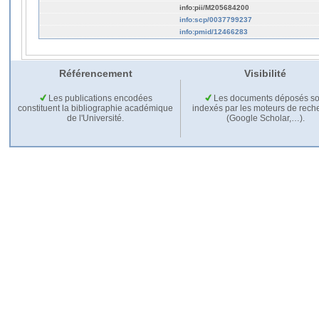
info:pii/M205684200
info:scp/0037799237
info:pmid/12466283
Référencement
Visibilité
Les publications encodées
Les documents déposés so
constituent la bibliographie académique
indexés par les moteurs de rech
de l'Université.
(Google Scholar,…).