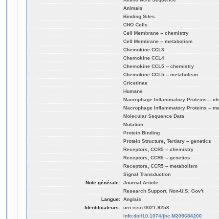
Animals
Binding Sites
CHO Cells
Cell Membrane -- chemistry
Cell Membrane -- metabolism
Chemokine CCL3
Chemokine CCL4
Chemokine CCL5 -- chemistry
Chemokine CCL5 -- metabolism
Cricetinae
Humans
Macrophage Inflammatory Proteins -- ch
Macrophage Inflammatory Proteins -- m
Molecular Sequence Data
Mutation
Protein Binding
Protein Structure, Tertiary -- genetics
Receptors, CCR5 -- chemistry
Receptors, CCR5 -- genetics
Receptors, CCR5 -- metabolism
Signal Transduction
Note générale:
Journal Article
Research Support, Non-U.S. Gov't
Langue:
Anglais
Identificateurs:
urn:issn:0021-9258
info:doi/10.1074/jbc.M205684200