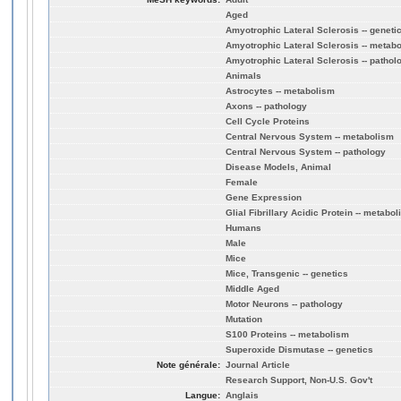
Aged
Amyotrophic Lateral Sclerosis -- geneti
Amyotrophic Lateral Sclerosis -- metab
Amyotrophic Lateral Sclerosis -- pathol
Animals
Astrocytes -- metabolism
Axons -- pathology
Cell Cycle Proteins
Central Nervous System -- metabolism
Central Nervous System -- pathology
Disease Models, Animal
Female
Gene Expression
Glial Fibrillary Acidic Protein -- metabo
Humans
Male
Mice
Mice, Transgenic -- genetics
Middle Aged
Motor Neurons -- pathology
Mutation
S100 Proteins -- metabolism
Superoxide Dismutase -- genetics
Note générale:
Journal Article
Research Support, Non-U.S. Gov't
Langue:
Anglais