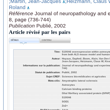
;Martin, Jean-Jacques
;Heizmann, Claus
Roland
Référence
Journal of neuropathology and e
8, page (736-744)
Publication
Publié, 2002
Article révisé par les pairs
DÉTAILS
CONTENU
Titre:
S100A6 overexpression within astrocyt
from both ALS mouse model and human 
Auteur:
Hoyaux, Daphné; Boom, Alain; Van Den Bo
Jean-Jacques; Heizmann, Claus W; Kiss
Informations sur la publication:
Journal of neuropathology and experimen
744)
Statut de publication:
Publié, 2002
Sujet CREF:
Sciences bio-médicales et agricoles
Mots-clés:
Amyotrophic lateral sclerosis
Astrocytes
Calcium binding proteins
Glial fibrillary associated protein (GFAP
S100A6
SOD1
Zn2+
MeSH keywords:
Adult