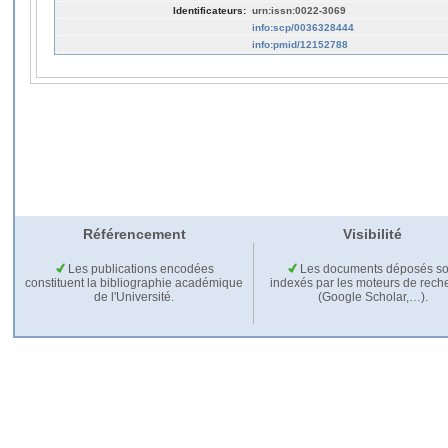
Identificateurs:
urn:issn:0022-3069
info:scp/0036328444
info:pmid/12152788
Référencement
Visibilité
Les publications encodées
Les documents déposés so
constituent la bibliographie académique
indexés par les moteurs de rech
de l'Université.
(Google Scholar,…).