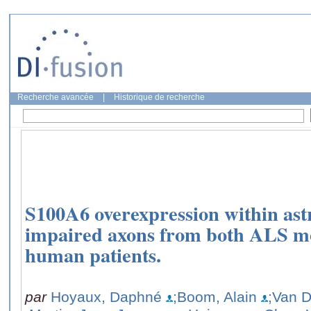
Recherche avancée
|
Historique de recherche
S100A6 overexpression within astr
impaired axons from both ALS m
human patients.
par
Hoyaux, Daphné
;Boom, Alain
;Van 