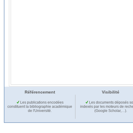
Référencement
Visibilité
Les publications encodées
Les documents déposés so
constituent la bibliographie académique
indexés par les moteurs de rech
de l'Université.
(Google Scholar,…).