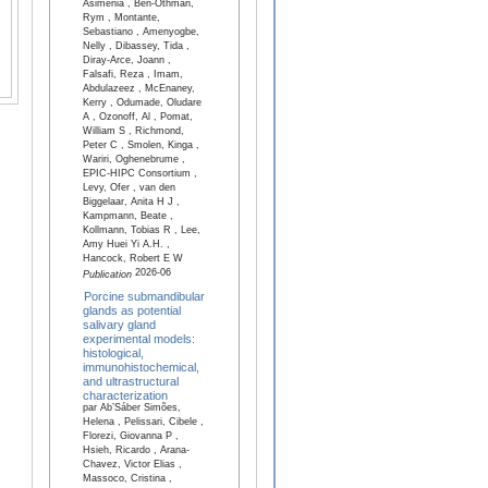
Asimenia , Ben-Othman,
Rym , Montante,
Sebastiano , Amenyogbe,
Nelly , Dibassey, Tida ,
Diray-Arce, Joann ,
Falsafi, Reza , Imam,
Abdulazeez , McEnaney,
Kerry , Odumade, Oludare
A , Ozonoff, Al , Pomat,
William S , Richmond,
Peter C , Smolen, Kinga ,
Wariri, Oghenebrume ,
EPIC-HIPC Consortium ,
Levy, Ofer , van den
Biggelaar, Anita H J ,
Kampmann, Beate ,
Kollmann, Tobias R , Lee,
Amy Huei Yi A.H. ,
Hancock, Robert E W
2026-06
Publication
Porcine submandibular
glands as potential
salivary gland
experimental models:
histological,
immunohistochemical,
and ultrastructural
characterization
par Ab’Sáber Simões,
Helena , Pelissari, Cibele ,
Florezi, Giovanna P ,
Hsieh, Ricardo , Arana-
Chavez, Victor Elias ,
Massoco, Cristina ,