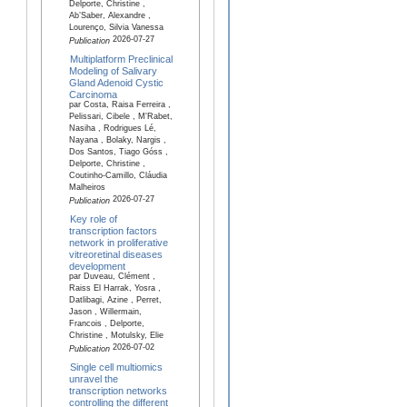
Delporte, Christine ,
Ab’Saber, Alexandre ,
Lourenço, Silvia Vanessa
2026-07-27
Publication
Multiplatform Preclinical
Modeling of Salivary
Gland Adenoid Cystic
Carcinoma
par Costa, Raisa Ferreira ,
Pelissari, Cibele , M'Rabet,
Nasiha , Rodrigues Lé,
Nayana , Bolaky, Nargis ,
Dos Santos, Tiago Góss ,
Delporte, Christine ,
Coutinho-Camillo, Cláudia
Malheiros
2026-07-27
Publication
Key role of
transcription factors
network in proliferative
vitreoretinal diseases
development
par Duveau, Clément ,
Raiss El Harrak, Yosra ,
Datlibagi, Azine , Perret,
Jason , Willermain,
Francois , Delporte,
Christine , Motulsky, Elie
2026-07-02
Publication
Single cell multiomics
unravel the
transcription networks
controlling the different