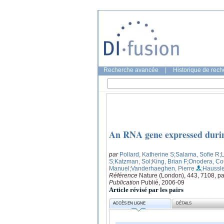
Recherche avancée
|
Historique de rec
An RNA gene expressed during
par
Pollard, Katherine S
;Salama, Sofie R
;
S
;Katzman, Sol
;King, Brian F
;Onodera, Co
Manuel
;Vanderhaeghen, Pierre
;Haussle
Référence
Nature (London), 443, 7108, p
Publication
Publié, 2006-09
Article révisé par les pairs
ACCÈS EN LIGNE
DÉTAILS