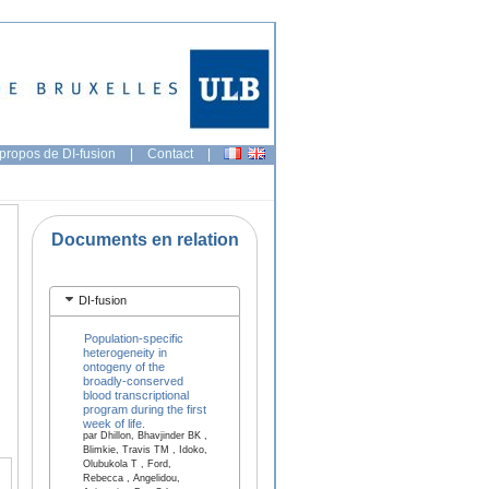
propos de DI-fusion
|
Contact
|
Documents en relation
DI-fusion
Population-specific
heterogeneity in
ontogeny of the
broadly-conserved
blood transcriptional
program during the first
week of life.
par Dhillon, Bhavjinder BK ,
Blimkie, Travis TM , Idoko,
Olubukola T , Ford,
Rebecca , Angelidou,