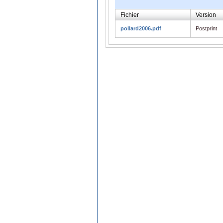
Fichier
Version
pollard2006.pdf
Postprint