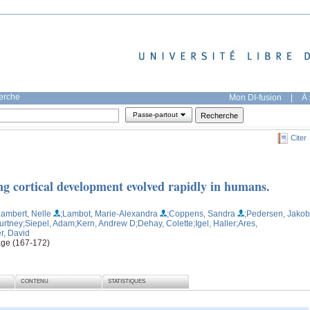
herche
Mon DI-fusion
|
À 
Passe-partout
Citer
 cortical development evolved rapidly in humans.
Lambert, Nelle
;Lambot, Marie-Alexandra
;Coppens, Sandra
;Pedersen, Jakob
urtney
;Siepel, Adam
;Kern, Andrew D
;Dehay, Colette
;Igel, Haller
;Ares,
r, David
age (167-172)
CONTENU
STATISTIQUES