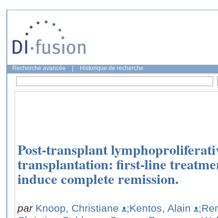
Recherche avancée
|
Historique de recherche
Post-transplant lymphoproliferati
transplantation: first-line treat
induce complete remission.
par
Knoop, Christiane
;Kentos, Alain
;Re