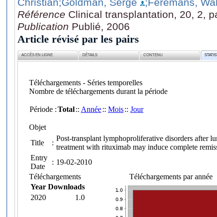
Christian
;Goldman, Serge
;Feremans, Wal
Référence
Clinical transplantation, 20, 2, 
Publication
Publié, 2006
Article révisé par les pairs
ACCÈS EN LIGNE
DÉTAILS
CONTENU
STATI