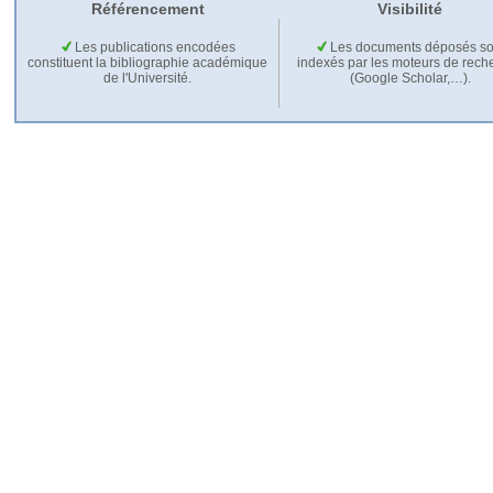
Référencement
Visibilité
Les publications encodées
Les documents déposés so
constituent la bibliographie académique
indexés par les moteurs de rech
de l'Université.
(Google Scholar,…).