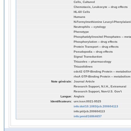
Cells, Cultured
Chemotaxis, Leukocyte -- drug effects
HL-60 Cells
Humans
N-Formylmethionine Leucyl-Phenylalani
Neutrophils -- cytology
Phenotype
Phosphatidylinositol Phosphates -- met
Phosphorylation -- drug effects
Protein Transport -- drug effects
Pseudopodia -- drug effects
Signal Transduction
Thiazoles -- pharmacology
Thiazolidines
cdc42 GTP-Binding Protein -- metabolis
rhoA GTP-Binding Protein -- metabolism
Note générale:
Journal Article
Research Support, N.I.H., Extramural
Research Support, Non-U.S. Gov't
Langue:
Anglais
Identificateurs:
urn:issn:0021-9525
info:doi/10.1083/jcb.200604113
info:pii/jcb.200604113
info:pmid/16864657