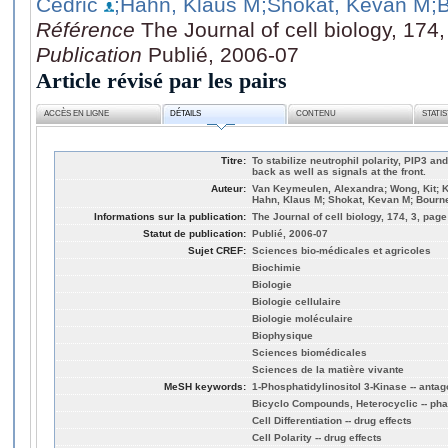
Cédric
;Hahn, Klaus M
;Shokat, Kevan M
;
Référence
The Journal of cell biology, 174
Publication
Publié, 2006-07
Article révisé par les pairs
ACCÈS EN LIGNE
DÉTAILS
CONTENU
STATI
Titre:
To stabilize neutrophil polarity, PIP3 a
back as well as signals at the front.
Auteur:
Van Keymeulen, Alexandra; Wong, Kit; K
Hahn, Klaus M; Shokat, Kevan M; Bourn
Informations sur la publication:
The Journal of cell biology, 174, 3, page
Statut de publication:
Publié, 2006-07
Sujet CREF:
Sciences bio-médicales et agricoles
Biochimie
Biologie
Biologie cellulaire
Biologie moléculaire
Biophysique
Sciences biomédicales
Sciences de la matière vivante
MeSH keywords:
1-Phosphatidylinositol 3-Kinase -- antag
Bicyclo Compounds, Heterocyclic -- ph
Cell Differentiation -- drug effects
Cell Polarity -- drug effects