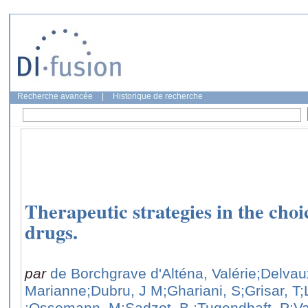
Recherche avancée
|
Historique de recherche
Therapeutic strategies in the choic
drugs.
par
de Borchgrave d'Alténa, Valérie
;Delvau
Marianne
;Dubru, J M
;Ghariani, S
;Grisar, T
;
;Ossemann, M
;Sadzot, B.
;Tugendhaft, P
;V