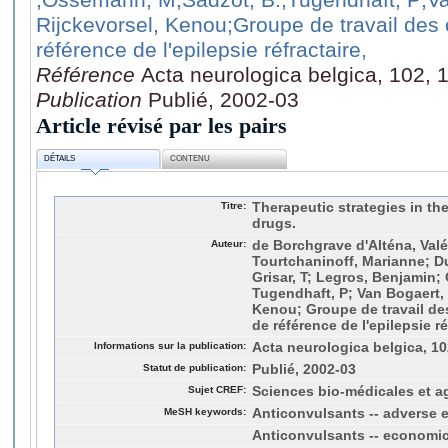
Rijckevorsel, Kenou
;Groupe de travail des
référence de l'epilepsie réfractaire,
Référence
Acta neurologica belgica, 102, 1
Publication
Publié, 2002-03
Article révisé par les pairs
DÉTAILS
CONTENU
Titre:
Therapeutic strategies in the
drugs.
Auteur:
de Borchgrave d'Alténa, Valé
Tourtchaninoff, Marianne; Du
Grisar, T; Legros, Benjamin;
Tugendhaft, P; Van Bogaert, 
Kenou; Groupe de travail d
de référence de l'epilepsie ré
Informations sur la publication:
Acta neurologica belgica, 102
Statut de publication:
Publié, 2002-03
Sujet CREF:
Sciences bio-médicales et a
MeSH keywords:
Anticonvulsants -- adverse e
Anticonvulsants -- economi