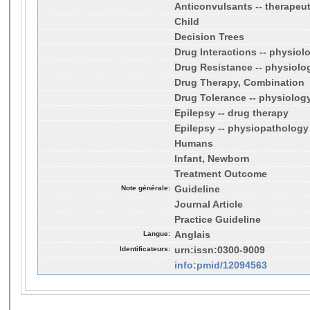
Anticonvulsants -- therapeut
Child
Decision Trees
Drug Interactions -- physiol
Drug Resistance -- physiolo
Drug Therapy, Combination
Drug Tolerance -- physiolog
Epilepsy -- drug therapy
Epilepsy -- physiopathology
Humans
Infant, Newborn
Treatment Outcome
Note générale:
Guideline
Journal Article
Practice Guideline
Langue:
Anglais
Identificateurs:
urn:issn:0300-9009
info:pmid/12094563