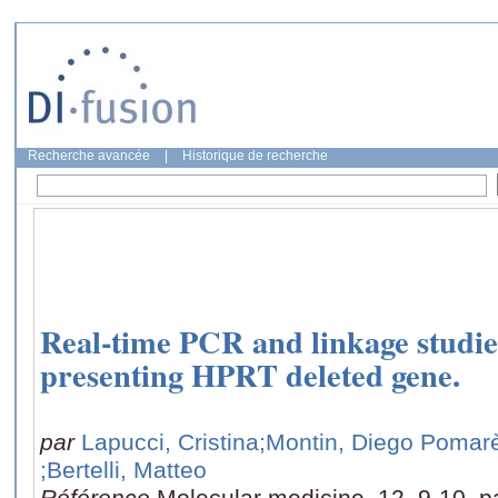
Recherche avancée
|
Historique de recherche
Real-time PCR and linkage studies
presenting HPRT deleted gene.
par
Lapucci, Cristina
;Montin, Diego Pomar
;Bertelli, Matteo
Référence
Molecular medicine, 12, 9-10, 