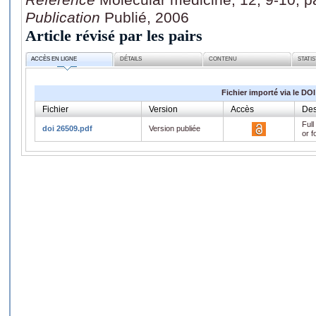
Publication
Publié, 2006
Article révisé par les pairs
ACCÈS EN LIGNE
DÉTAILS
CONTENU
STATI
Fichier importé via le DOI
Fichier
Version
Accès
Des
Full
doi 26509.pdf
Version publiée
or f