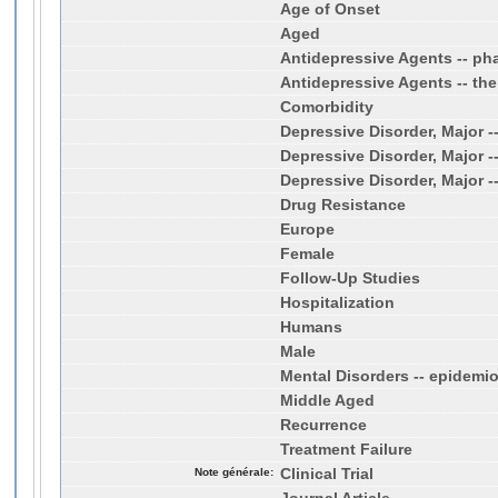
Age of Onset
Aged
Antidepressive Agents -- p
Antidepressive Agents -- the
Comorbidity
Depressive Disorder, Major -
Depressive Disorder, Major -
Depressive Disorder, Major 
Drug Resistance
Europe
Female
Follow-Up Studies
Hospitalization
Humans
Male
Mental Disorders -- epidemi
Middle Aged
Recurrence
Treatment Failure
Note générale:
Clinical Trial