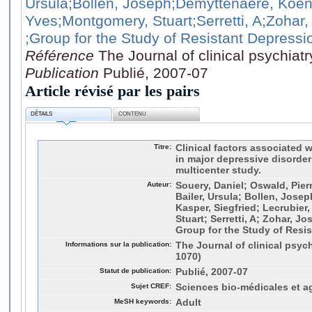
Ursula
;Bollen, Joseph
;Demyttenaere, Koe
Yves
;Montgomery, Stuart
;Serretti, A
;Zohar,
;Group for the Study of Resistant Depressi
Référence
The Journal of clinical psychiat
Publication
Publié, 2007-07
Article révisé par les pairs
DÉTAILS
CONTENU
Titre:
Clinical factors associated 
in major depressive disorder
multicenter study.
Auteur:
Souery, Daniel; Oswald, Pierr
Bailer, Ursula; Bollen, Jose
Kasper, Siegfried; Lecrubier
Stuart; Serretti, A; Zohar, J
Group for the Study of Resi
Informations sur la publication:
The Journal of clinical psych
1070)
Statut de publication:
Publié, 2007-07
Sujet CREF:
Sciences bio-médicales et a
MeSH keywords:
Adult