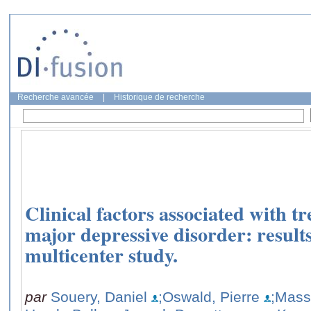
Recherche avancée
|
Historique de recherche
Clinical factors associated with t
major depressive disorder: resul
multicenter study.
par
Souery, Daniel
;Oswald, Pierre
;Massa