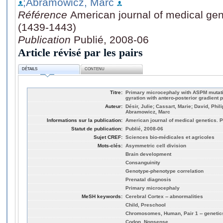
;Abramowicz, Marc
Référence
American journal of medical gen
(1439-1443)
Publication
Publié, 2008-06
Article révisé par les pairs
DÉTAILS
CONTENU
Titre:
Primary microcephaly with ASPM mutatio
gyration with antero-posterior gradient p
Auteur:
Désir, Julie; Cassart, Marie; David, Phil
Abramowicz, Marc
Informations sur la publication:
American journal of medical genetics. P
Statut de publication:
Publié, 2008-06
Sujet CREF:
Sciences bio-médicales et agricoles
Mots-clés:
Asymmetric cell division
Brain development
Consanguinity
Genotype-phenotype correlation
Prenatal diagnosis
Primary microcephaly
MeSH keywords:
Cerebral Cortex -- abnormalities
Child, Preschool
Chromosomes, Human, Pair 1 -- genetic
Codon, Nonsense