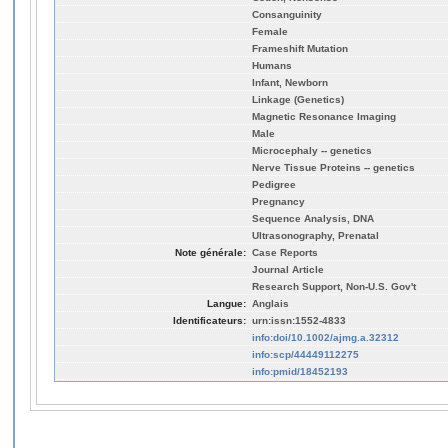
Consanguinity
Female
Frameshift Mutation
Humans
Infant, Newborn
Linkage (Genetics)
Magnetic Resonance Imaging
Male
Microcephaly -- genetics
Nerve Tissue Proteins -- genetics
Pedigree
Pregnancy
Sequence Analysis, DNA
Ultrasonography, Prenatal
Note générale:
Case Reports
Journal Article
Research Support, Non-U.S. Gov't
Langue:
Anglais
Identificateurs:
urn:issn:1552-4833
info:doi/10.1002/ajmg.a.32312
info:scp/44449112275
info:pmid/18452193