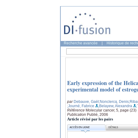
Recherche avancée
|
Historique de rec
Early expression of the Hel
experimental model of estrog
par
Debauve, Gaël
;Nonclercq, Denis
;Riba
;Journé, Fabrice
;Belayew, Alexandra
;
Référence
Molecular cancer, 5, page (23)
Publication
Publié, 2006
Article révisé par les pairs
ACCÈS EN LIGNE
DÉTAILS