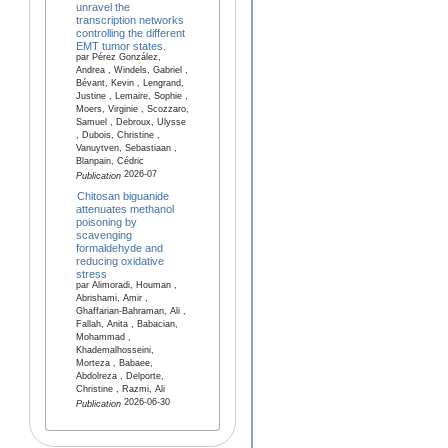
unravel the
transcription networks
controlling the different
EMT tumor states.
par Pérez González,
Andrea , Windels, Gabriel ,
Bévant, Kevin , Lengrand,
Justine , Lemaire, Sophie ,
Moers, Virginie , Scozzaro,
Samuel , Debroux, Ulysse
, Dubois, Christine ,
Vanuytven, Sebastiaan ,
Blanpain, Cédric
2026-07
Publication
Chitosan biguanide
attenuates methanol
poisoning by
scavenging
formaldehyde and
reducing oxidative
stress
par Alimoradi, Houman ,
Abrishami, Amir ,
Ghaffarian-Bahraman, Ali ,
Fallah, Anita , Babacian,
Mohammad ,
Khademalhosseini,
Morteza , Babaee,
Abdolreza , Delporte,
Christine , Razmi, Ali
2026-06-30
Publication