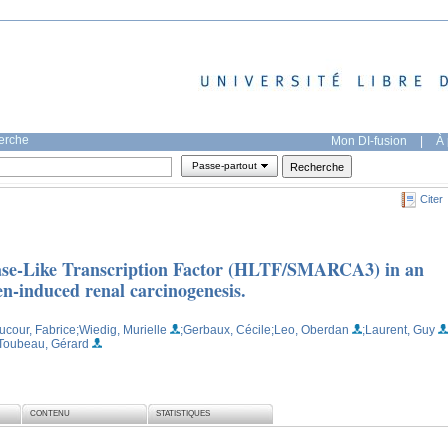
herche
Mon DI-fusion
|
À 
Passe-partout
Citer
icase-Like Transcription Factor (HLTF/SMARCA3) in an
en-induced renal carcinogenesis.
ucour, Fabrice
;Wiedig, Murielle
;Gerbaux, Cécile
;Leo, Oberdan
;Laurent, Guy
Toubeau, Gérard
CONTENU
STATISTIQUES