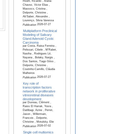
Hsieh, Ricardo , Arana-
Chavez, Victor Elias ,
Massoco, Cristina ,
Delporte, Christine ,
Ab’Saber, Alexandre ,
Lourenço, Silvia Vanessa
2026-07-27
Publication
Multiplatform Preclinical
Modeling of Salivary
Gland Adenoid Cystic
Carcinoma
par Costa, Raisa Ferreira ,
Pelissari, Cibele , M'Rabet,
Nasiha , Rodrigues Lé,
Nayana , Bolaky, Nargis ,
Dos Santos, Tiago Góss ,
Delporte, Christine ,
Coutinho-Camillo, Cláudia
Malheiros
2026-07-27
Publication
Key role of
transcription factors
network in proliferative
vitreoretinal diseases
development
par Duveau, Clément ,
Raiss El Harrak, Yosra ,
Datlibagi, Azine , Perret,
Jason , Willermain,
Francois , Delporte,
Christine , Motulsky, Elie
2026-07-02
Publication
Single cell multiomics