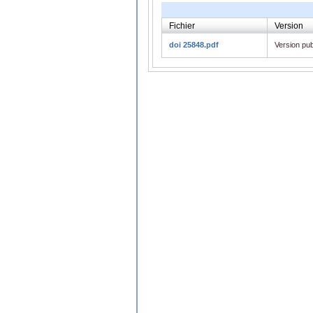
Fichier
Version
doi 25848.pdf
Version pub