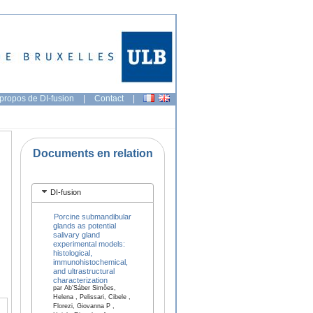
propos de DI-fusion
|
Contact
|
Documents en relation
DI-fusion
Porcine submandibular
glands as potential
salivary gland
experimental models:
histological,
immunohistochemical,
and ultrastructural
characterization
par Ab’Sáber Simões,
Helena , Pelissari, Cibele ,
Florezi, Giovanna P ,