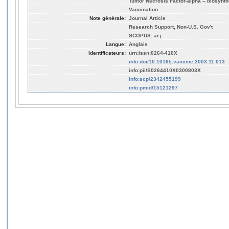
Tumor Necrosis Factor-alpha -- biosynth
Vaccination
Note générale:
Journal Article
Research Support, Non-U.S. Gov't
SCOPUS: ar.j
Langue:
Anglais
Identificateurs:
urn:issn:0264-410X
info:doi/10.1016/j.vaccine.2003.11.013
info:pii/S0264410X0300803X
info:scp/2342455199
info:pmid/15121297