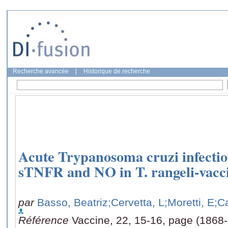
Recherche avancée
|
Historique de recherche
Acute Trypanosoma cruzi infectio
sTNFR and NO in T. rangeli-vacc
par
Basso, Beatriz
;Cervetta, L
;Moretti, E
;C
Référence
Vaccine, 22, 15-16, page (1868