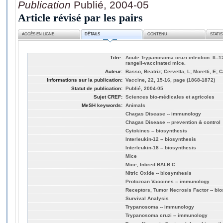
Publication
Publié, 2004-05
Article révisé par les pairs
ACCÈS EN LIGNE
DÉTAILS
CONTENU
STATI
Titre:
Acute Trypanosoma cruzi infection: IL-1
rangeli-vaccinated mice.
Auteur:
Basso, Beatriz; Cervetta, L; Moretti, E; 
Informations sur la publication:
Vaccine, 22, 15-16, page (1868-1872)
Statut de publication:
Publié, 2004-05
Sujet CREF:
Sciences bio-médicales et agricoles
MeSH keywords:
Animals
Chagas Disease -- immunology
Chagas Disease -- prevention & control
Cytokines -- biosynthesis
Interleukin-12 -- biosynthesis
Interleukin-18 -- biosynthesis
Mice
Mice, Inbred BALB C
Nitric Oxide -- biosynthesis
Protozoan Vaccines -- immunology
Receptors, Tumor Necrosis Factor -- bi
Survival Analysis
Trypanosoma -- immunology
Trypanosoma cruzi -- immunology