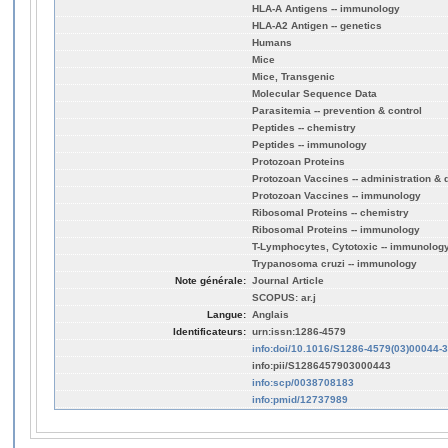
HLA-A Antigens -- immunology
HLA-A2 Antigen -- genetics
Humans
Mice
Mice, Transgenic
Molecular Sequence Data
Parasitemia -- prevention & control
Peptides -- chemistry
Peptides -- immunology
Protozoan Proteins
Protozoan Vaccines -- administration &
Protozoan Vaccines -- immunology
Ribosomal Proteins -- chemistry
Ribosomal Proteins -- immunology
T-Lymphocytes, Cytotoxic -- immunolog
Trypanosoma cruzi -- immunology
Note générale:
Journal Article
SCOPUS: ar.j
Langue:
Anglais
Identificateurs:
urn:issn:1286-4579
info:doi/10.1016/S1286-4579(03)00044-3
info:pii/S1286457903000443
info:scp/0038708183
info:pmid/12737989