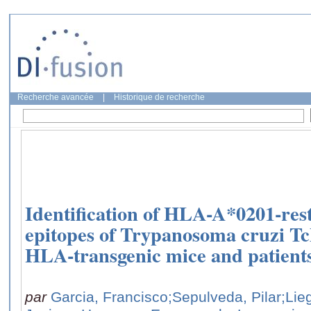
Recherche avancée
|
Historique de recherche
Identification of HLA-A*0201-restr
epitopes of Trypanosoma cruzi Tc
HLA-transgenic mice and patients
par
Garcia, Francisco
;Sepulveda, Pilar
;Lie