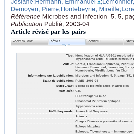
Josiane
;Hermann, Emmanuel
;Lemonnier,
Demoyen, Pierre
;Hontebeyrie, Mireille
;Lon
Référence
Microbes and infection, 5, 5, p
Publication
Publié, 2003-04
Article révisé par les pairs
ACCÈS EN LIGNE
DÉTAILS
CONTENU
STATI
Titre:
Identification of HLA-A*0201-restricted c
Trypanosoma cruzi TcP2beta protein in 
Auteur:
Garcia, Francisco; Sepulveda, Pilar; Li
Hermann, Emmanuel; Lemonnier, Franço
Hontebeyrie, Mireille; Lone, Yu Chun
Informations sur la publication:
Microbes and infection, 5, 5, page (351-
Statut de publication:
Publié, 2003-04
Sujet CREF:
Sciences bio-médicales et agricoles
Mots-clés:
CTL
HHD transgenic mice
Ribosomal P2 protein epitopes
Trypanosoma cruzi
MeSH keywords:
Amino Acid Sequence
Animals
Chagas Disease -- prevention & control
Epitope Mapping
Epitopes, T-Lymphocyte -- immunology