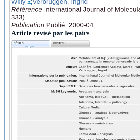
Willy
;Verbruggen, Ingrid
Référence
International Journal of Molecul
333)
Publication
Publié, 2000-04
Article révisé par les pairs
DÉTAILS
CONTENU
Titre:
Metabolism of D-[1,2-13C]glucose and a
pentaacetate in tumoral pancreatic islet 
Auteur:
Ladrière, Laurence; Kadiata, Marcel; Wil
Verbruggen, Ingrid
Informations sur la publication:
International Journal of Molecular Medic
Statut de publication:
Publié, 2000-04
Sujet CREF:
Sciences bio-médicales et agricoles
MeSH keywords:
Acetates -- analysis
Adenoma, Islet Cell -- metabolism
Adenoma, Islet Cell -- pathology
Culture Media
Glucose -- analogs & derivatives
Glucose -- analysis
Glucose -- metabolism
Humans
Lactic Acid -- analysis
Pancreatic Neoplasms -- metabolism