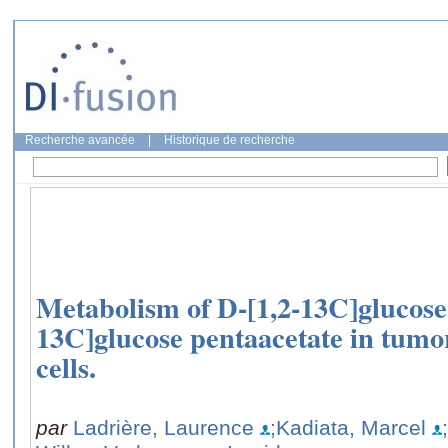
Recherche avancée
|
Historique de recherche
Metabolism of D-[1,2-13C]glucose
13C]glucose pentaacetate in tumor
cells.
par
Ladrière, Laurence
;Kadiata, Marcel