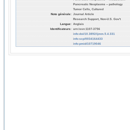
Pancreatic Neoplasms -- pathology
Tumor Cells, Cultured
Note générale:
Journal Article
Research Support, Non-U.S. Gov't
Langue:
Anglais
Identificateurs:
urn:issn:1107-3756
info:doi/10.3892/ijmm.5.4.331
info:scp/0034164433
info:pmid/10719046