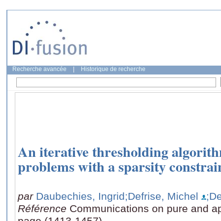
Recherche avancée
|
Historique de recherche
An iterative thresholding algorith
problems with a sparsity constrai
par
Daubechies, Ingrid
;Defrise, Michel
;De
Référence
Communications on pure and ap
page (1413-1457)