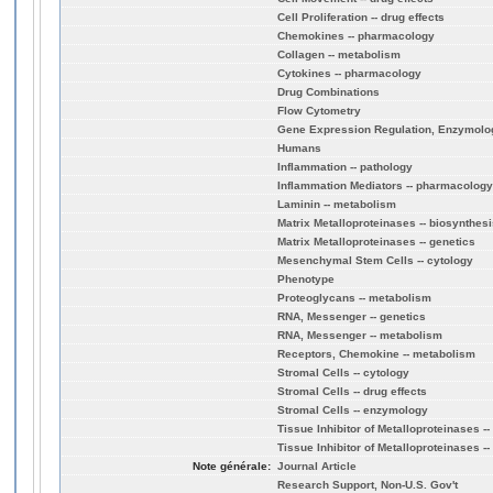
Cell Proliferation -- drug effects
Chemokines -- pharmacology
Collagen -- metabolism
Cytokines -- pharmacology
Drug Combinations
Flow Cytometry
Gene Expression Regulation, Enzymologi
Humans
Inflammation -- pathology
Inflammation Mediators -- pharmacology
Laminin -- metabolism
Matrix Metalloproteinases -- biosynthes
Matrix Metalloproteinases -- genetics
Mesenchymal Stem Cells -- cytology
Phenotype
Proteoglycans -- metabolism
RNA, Messenger -- genetics
RNA, Messenger -- metabolism
Receptors, Chemokine -- metabolism
Stromal Cells -- cytology
Stromal Cells -- drug effects
Stromal Cells -- enzymology
Tissue Inhibitor of Metalloproteinases -
Tissue Inhibitor of Metalloproteinases --
Note générale:
Journal Article
Research Support, Non-U.S. Gov't