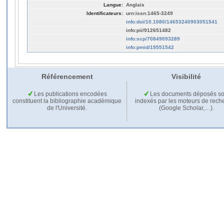
Langue:
Anglais
Identificateurs:
urn:issn:1465-3249
info:doi/10.1080/14653240903051541
info:pii/912651482
info:scp/70849093289
info:pmid/19551542
Référencement
Visibilité
Les publications encodées
Les documents déposés so
constituent la bibliographie académique
indexés par les moteurs de rech
de l'Université.
(Google Scholar,…).