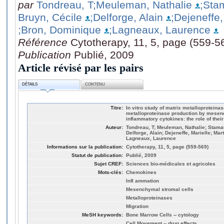
par
Tondreau, T
;Meuleman, Nathalie
;Sta
Bruyn, Cécile
;Delforge, Alain
;Dejeneffe,
;Bron, Dominique
;Lagneaux, Laurence
Référence
Cytotherapy, 11, 5, page (559-5
Publication
Publié, 2009
Article révisé par les pairs
DÉTAILS
CONTENU
Titre:
In vitro study of matrix metalloproteinase
metalloproteinase production by mesenc
inflammatory cytokines: the role of their
Auteur:
Tondreau, T; Meuleman, Nathalie; Stamat
Delforge, Alain; Dejeneffe, Marielle; Mar
Lagneaux, Laurence
Informations sur la publication:
Cytotherapy, 11, 5, page (559-569)
Statut de publication:
Publié, 2009
Sujet CREF:
Sciences bio-médicales et agricoles
Mots-clés:
Chemokines
Infl ammation
Mesenchymal stromal cells
Metalloproteinases
Migration
MeSH keywords:
Bone Marrow Cells -- cytology
Cell Movement -- drug effects