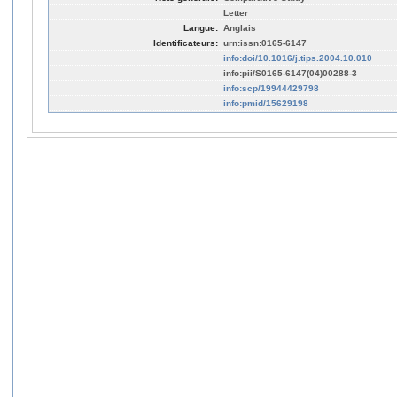
Letter
Langue:
Anglais
Identificateurs:
urn:issn:0165-6147
info:doi/10.1016/j.tips.2004.10.010
info:pii/S0165-6147(04)00288-3
info:scp/19944429798
info:pmid/15629198