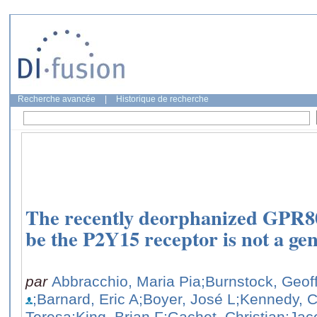
Recherche avancée
|
Historique de recherche
The recently deorphanized GPR8
be the P2Y15 receptor is not a ge
par
Abbracchio, Maria Pia
;Burnstock, Geof
;Barnard, Eric A
;Boyer, José L
;Kennedy, C
Teresa
;King, Brian F
;Gachet, Christian
;Jac