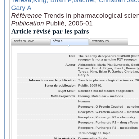
Gary A
Référence
Trends in pharmacological scien
Publication
Publié, 2005-01
Article révisé par les pairs
ACCÈS EN LIGNE
DÉTAILS
STATISTIQUES
Titre:
The recently deorphanized GPR80 (GPR9
receptor is not a genuine P2Y receptor.
Auteur:
Abbracchio, Maria Pia; Burnstock, Geof
Barnard, Eric A; Boyer, José L; Kennedy
Teresa; King, Brian F; Gachet, Christi
Gary A
Informations sur la publication:
Trends in pharmacological sciences, 26,
Statut de publication:
Publié, 2005-01
Sujet CREF:
Sciences bio-médicales et agricoles
MeSH keywords:
Cloning, Molecular -- methods
Humans
Receptors, G-Protein-Coupled -- genetic
Receptors, G-Protein-Coupled -- metabo
Receptors, Purinergic P2 -- chemistry
Receptors, Purinergic P2 -- drug effects
Receptors, Purinergic P2 -- metabolism
Terminology as Topic
Note générale:
Comparative Study