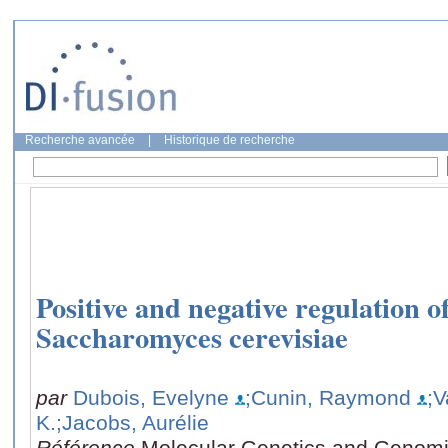
Recherche avancée
|
Historique de recherche
Positive and negative regulation 
Saccharomyces cerevisiae
par
Dubois, Evelyne
;Cunin, Raymond
;V
K.
;Jacobs, Aurélie
Référence
Molecular Genetics and Genomi