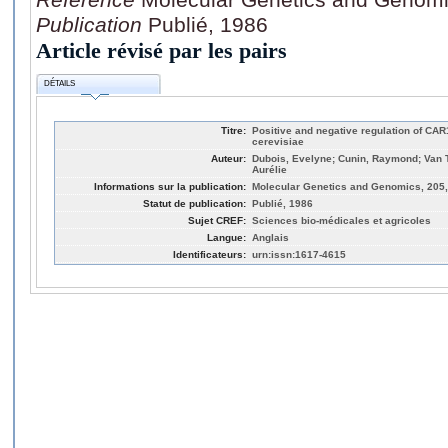
Publication
Publié, 1986
Article révisé par les pairs
DÉTAILS
Titre:
Positive and negative regulation of C
cerevisiae
Auteur:
Dubois, Evelyne; Cunin, Raymond; Van Th
Aurélie
Informations sur la publication:
Molecular Genetics and Genomics, 205,
Statut de publication:
Publié, 1986
Sujet CREF:
Sciences bio-médicales et agricoles
Langue:
Anglais
Identificateurs:
urn:issn:1617-4615