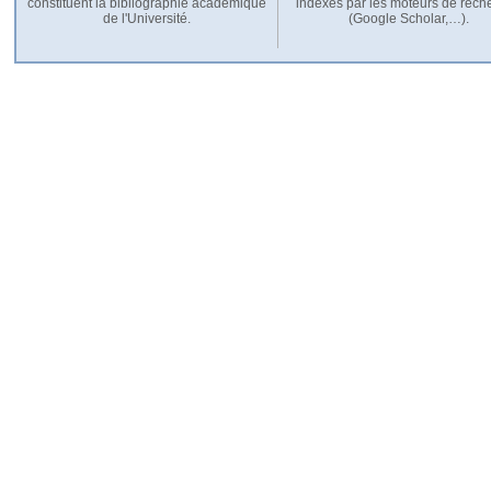
constituent la bibliographie académique
indexés par les moteurs de rech
de l'Université.
(Google Scholar,…).