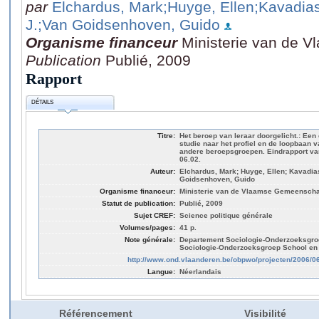
par
Elchardus, Mark
;Huyge, Ellen
;Kavadias
J.
;Van Goidsenhoven, Guido
Organisme financeur
Ministerie van de
Publication
Publié, 2009
Rapport
DÉTAILS
Titre:
Het beroep van leraar doorgelicht.: Een
studie naar het profiel en de loopbaan v
andere beroepsgroepen. Eindrapport v
06.02.
Auteur:
Elchardus, Mark; Huyge, Ellen; Kavadias
Goidsenhoven, Guido
Organisme financeur:
Ministerie van de Vlaamse Gemeensch
Statut de publication:
Publié, 2009
Sujet CREF:
Science politique générale
Volumes/pages:
41 p.
Note générale:
Departement Sociologie-Onderzoeksgr
Sociologie-Onderzoeksgroep School en 
http://www.ond.vlaanderen.be/obpwo/projecten/2006/0
Langue:
Néerlandais
Référencement
Visibilité