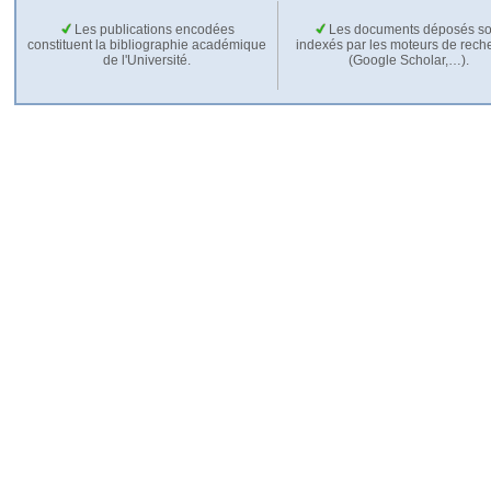
Les publications encodées
Les documents déposés so
constituent la bibliographie académique
indexés par les moteurs de rech
de l'Université.
(Google Scholar,…).