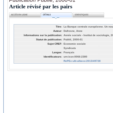
Article révisé par les pairs
ACCÈS EN LIGNE
DÉTAILS
STATISTIQUES
Titre:
La Banque centrale européenne. Un nouv
Auteur:
Dufresne, Anne
Informations sur la publication:
Année sociale - Institut de sociologie, 
Statut de publication:
Publié, 2000-01
Sujet CREF:
Economie sociale
Syndicats
Langue:
Français
Identificateurs:
urn:issn:0066-2380
RePEc:ulb:ulbeco:2013/49728