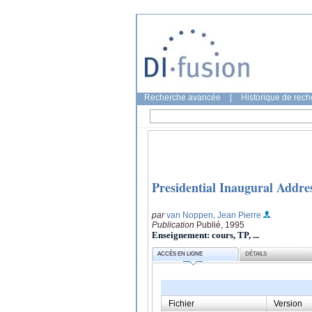
Recherche avancée
|
Historique de rec
Presidential Inaugural Addre
par
van Noppen, Jean Pierre
Publication
Publié, 1995
Enseignement: cours, TP, ...
ACCÈS EN LIGNE
DÉTAILS
Fichier
Version