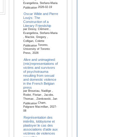
Evangelista, Stefano-Maria
2026-02-19
Publication
Oscar Wilde and Pierre
Louÿs: The
Construction of a
Literary Friendship
par Dessy, Clément ,
Evangelista, Stefano-Maria
, Mackie, Gregory ,
Colligan, Colette
Toronto,
Publication
University of Toronto
Press, 2026
Alive and unimagined:
(mis)representations of
victims and survivors
of psychotrauma
resulting from sexual
and domestic violence
in the French Belgian
press
par Broustau, Nadège ,
Rodot, Florian , Jacobs,
Thomas , Zienkowski, Jan
Cham,
Publication
Palgrave Macmillan, 2027-
08
Représentation des
intérêts, lobbyisme et
plaidoyer:le cas des
associations d’aide aux
victimes de violences