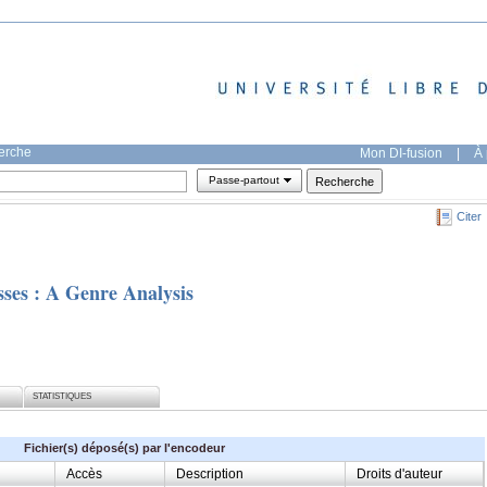
herche
Mon DI-fusion
|
À 
Passe-partout
Citer
sses : A Genre Analysis
STATISTIQUES
Fichier(s) déposé(s) par l'encodeur
Accès
Description
Droits d'auteur