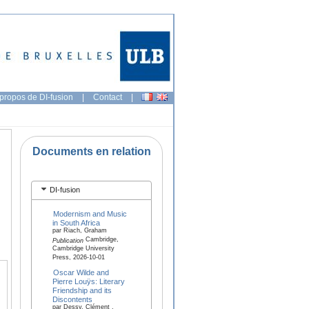
propos de DI-fusion
|
Contact
|
Documents en relation
DI-fusion
Modernism and Music
in South Africa
par Riach, Graham
Cambridge,
Publication
Cambridge University
Press, 2026-10-01
Oscar Wilde and
Pierre Louÿs: Literary
Friendship and its
Discontents
par Dessy, Clément ,