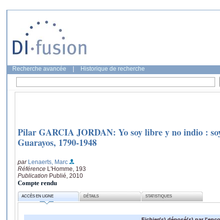
Recherche avancée
|
Historique de recherche
Pilar GARCIA JORDAN: Yo soy libre y no indio : soy
Guarayos, 1790-1948
par
Lenaerts, Marc
Référence
L'Homme, 193
Publication
Publié, 2010
Compte rendu
ACCÈS EN LIGNE
DÉTAILS
STATISTIQUES
Fichier(s) déposé(s) par l'enc