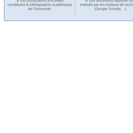
Les publications encodées
Les documents déposés so
constituent la bibliographie académique
indexés par les moteurs de rech
de l'Université.
(Google Scholar,…).