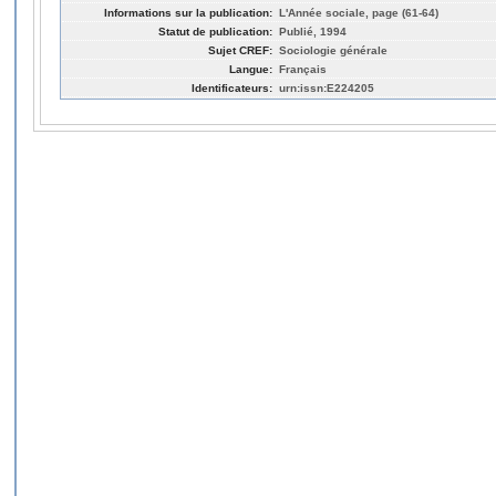
Informations sur la publication:
L'Année sociale, page (61-64)
Statut de publication:
Publié, 1994
Sujet CREF:
Sociologie générale
Langue:
Français
Identificateurs:
urn:issn:E224205