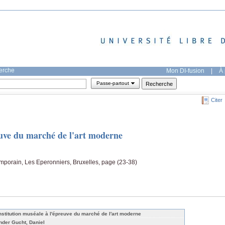
herche
Mon DI-fusion
|
À 
Passe-partout
Citer
euve du marché de l'art moderne
emporain, Les Eperonniers, Bruxelles, page (23-38)
institution muséale à l'épreuve du marché de l'art moderne
nder Gucht, Daniel