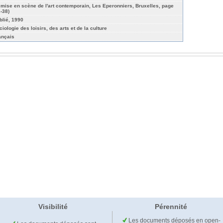
 mise en scène de l'art contemporain, Les Eperonniers, Bruxelles, page
3-38)
blié, 1990
ciologie des loisirs, des arts et de la culture
ançais
Visibilité
Pérennité
Les documents déposés en open-