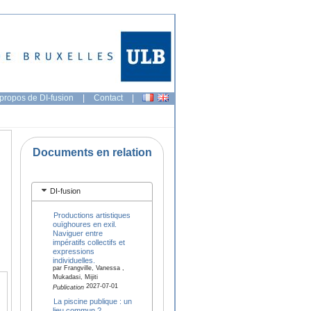
propos de DI-fusion
|
Contact
|
Documents en relation
DI-fusion
Productions artistiques
ouïghoures en exil.
Naviguer entre
impératifs collectifs et
expressions
individuelles.
par Frangville, Vanessa ,
Mukadasi, Mijiti
2027-07-01
Publication
La piscine publique : un
lieu commun ?