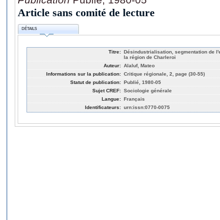
Article sans comité de lecture
DÉTAILS
Titre:
Désindustrialisation, segmentation de l'e
la région de Charleroi
Auteur:
Alaluf, Mateo
Informations sur la publication:
Critique régionale, 2, page (30-55)
Statut de publication:
Publié, 1980-05
Sujet CREF:
Sociologie générale
Langue:
Français
Identificateurs:
urn:issn:0770-0075