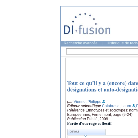
Recherche avancée
|
Historique de rec
Tout ce qu’il y a (encore) da
désignations et auto-désignat
par
Vienne, Philippe
Editeur scientifique
Calabrese, Laura
;
Référence
Ethnotypes et sociotypes: norme
Européennes, Fernelmont, page (9-24)
Publication
Publié, 2009
Partie d'ouvrage collectif
DÉTAILS