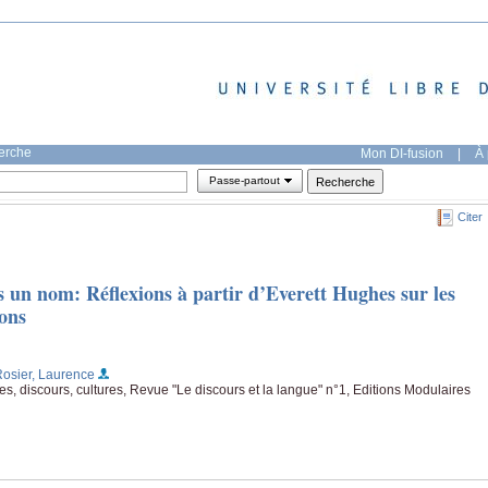
herche
Mon DI-fusion
|
À 
Passe-partout
Citer
ns un nom: Réflexions à partir d’Everett Hughes sur les
ions
Rosier, Laurence
s, discours, cultures, Revue "Le discours et la langue" n°1, Editions Modulaires