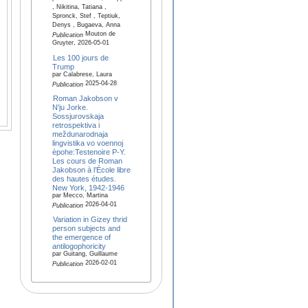
, Nikitina, Tatiana ,
Spronck, Stef , Teptiuk,
Denys , Bugaeva, Anna
Mouton de
Publication
Gruyter, 2026-05-01
Les 100 jours de
Trump
par Calabrese, Laura
2025-04-28
Publication
Roman Jakobson v
N'ju Jorke.
Sossjurovskaja
retrospektiva i
meždunarodnaja
lingvistika vo voennoj
èpohe:Testenoire P-Y.
Les cours de Roman
Jakobson à l’École libre
des hautes études.
New York, 1942-1946
par Mecco, Martina
2026-04-01
Publication
Variation in Gizey thrid
person subjects and
the emergence of
antilogophoricity
par Guitang, Guillaume
2026-02-01
Publication