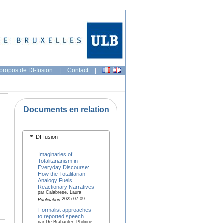
propos de DI-fusion
|
Contact
|
Documents en relation
DI-fusion
Imaginaries of
Totalitarianism in
Everyday Discourse:
How the Totalitarian
Analogy Fuels
Reactionary Narratives
par Calabrese, Laura
2025-07-09
Publication
Formalist approaches
to reported speech
par De Brabanter, Philippe