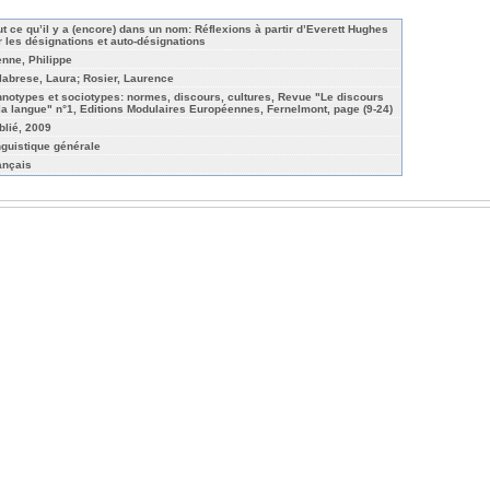
ut ce qu’il y a (encore) dans un nom: Réflexions à partir d’Everett Hughes
r les désignations et auto-désignations
enne, Philippe
labrese, Laura; Rosier, Laurence
hnotypes et sociotypes: normes, discours, cultures, Revue "Le discours
 la langue" n°1, Editions Modulaires Européennes, Fernelmont, page (9-24)
blié, 2009
nguistique générale
ançais