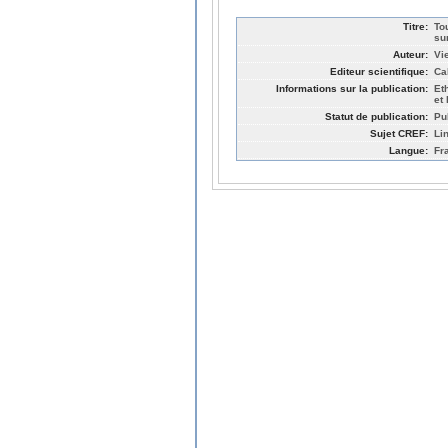
Titre:
To
su
Auteur:
Vi
Editeur scientifique:
Ca
Informations sur la publication:
Et
et
Statut de publication:
Pu
Sujet CREF:
Li
Langue:
Fr