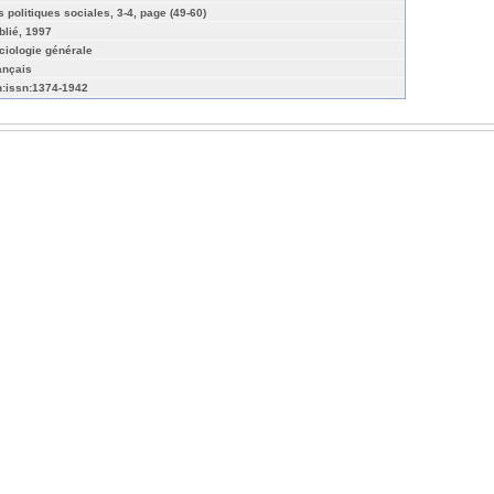
s politiques sociales, 3-4, page (49-60)
blié, 1997
ciologie générale
ançais
n:issn:1374-1942