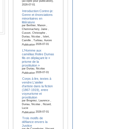
(accepté pour publication),
2026-07-01
Introduction:Contre-je:
Genre et énonciations
minoritaires en
littérature
par Berthier, Manon ,
Chemmachery, Jaine ,
Cusset, Christophe ,
Duriau, Nicolas , Islert,
Camille , Turbiau, Aurore
2026-07-01
Publication
L'Homme aux
camélias:Relire Dumas
fils en déplaçant le «
prisme de la
prostitution »
par Duriau, Nicolas
2026-07-01
Publication
Corps à lire, textes à
vendre:L'atelier
d'artiste dans la fiction
(1867-1919), entre
voyeurisme et
prostitution
par Brogniez, Laurence ,
Duriau, Nicolas , Nizard,
Lucie
2026-07-01
Publication
Trois motifs de
défiance envers la
Justice