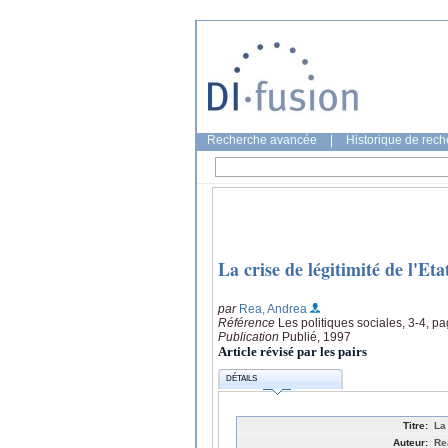
Recherche avancée
|
Historique de rec
La crise de légitimité de l'Eta
par
Rea, Andrea
Référence
Les politiques sociales, 3-4, p
Publication
Publié, 1997
Article révisé par les pairs
DÉTAILS
Titre:
La 
Auteur:
Re