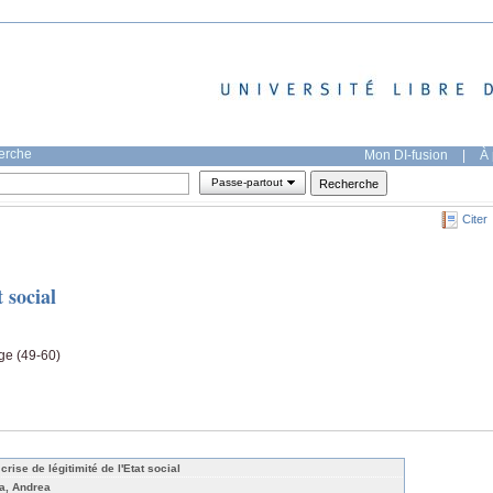
herche
Mon DI-fusion
|
À 
Passe-partout
Citer
t social
age (49-60)
crise de légitimité de l'Etat social
a, Andrea