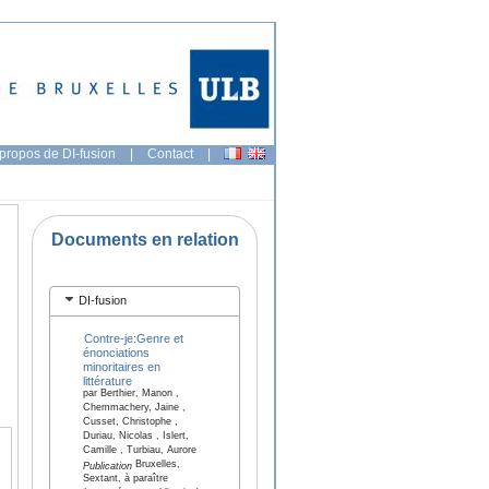
propos de DI-fusion
|
Contact
|
Documents en relation
DI-fusion
Contre-je:Genre et
énonciations
minoritaires en
littérature
par Berthier, Manon ,
Chemmachery, Jaine ,
Cusset, Christophe ,
Duriau, Nicolas , Islert,
Camille , Turbiau, Aurore
Bruxelles,
Publication
Sextant, à paraître