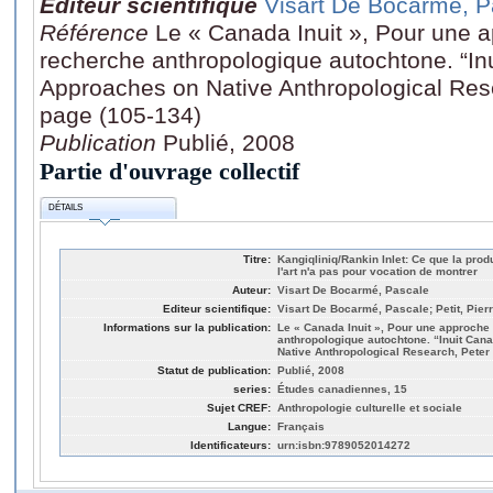
Editeur scientifique
Visart De Bocarmé, P
Référence
Le « Canada Inuit », Pour une a
recherche anthropologique autochtone. “In
Approaches on Native Anthropological Rese
page (105-134)
Publication
Publié, 2008
Partie d'ouvrage collectif
DÉTAILS
Titre:
Kangiqliniq/Rankin Inlet: Ce que la prod
l'art n'a pas pour vocation de montrer
Auteur:
Visart De Bocarmé, Pascale
Editeur scientifique:
Visart De Bocarmé, Pascale; Petit, Pier
Informations sur la publication:
Le « Canada Inuit », Pour une approche 
anthropologique autochtone. “Inuit Can
Native Anthropological Research, Peter 
Statut de publication:
Publié, 2008
series:
Études canadiennes, 15
Sujet CREF:
Anthropologie culturelle et sociale
Langue:
Français
Identificateurs:
urn:isbn:9789052014272