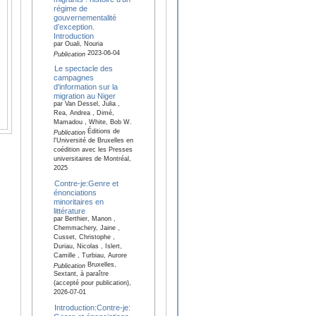
régime de
gouvernementalité
d’exception.
Introduction
par Ouali, Nouria
2023-06-04
Publication
Le spectacle des
campagnes
d'information sur la
migration au Niger
par Van Dessel, Julia ,
Rea, Andrea , Dimé,
Mamadou , White, Bob W.
Éditions de
Publication
l'Université de Bruxelles en
coédition avec les Presses
universitaires de Montréal,
2025
Contre-je:Genre et
énonciations
minoritaires en
littérature
par Berthier, Manon ,
Chemmachery, Jaine ,
Cusset, Christophe ,
Duriau, Nicolas , Islert,
Camille , Turbiau, Aurore
Bruxelles,
Publication
Sextant, à paraître
(accepté pour publication),
2026-07-01
Introduction:Contre-je: