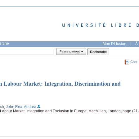
herche
Mon DI-fusion
|
À 
Passe-partout
Citer
n Labour Market: Integration, Discrimination and
ch, John
;Rea, Andrea
d Labour Market, Integration and Exclusion in Europe, MacMillan, London, page (21-