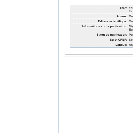
Titre:
Yo
Ex
Auteur:
Ou
Editeur scientifique:
Ou
Informations sur la publication:
Mi
Eu
Statut de publication:
Pu
Sujet CREF:
So
Langue:
An