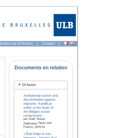
propos de DI-fusion
|
Contact
|
Documents en relation
DI-fusion
Institutional racism and
discrimination against
migrants: A political
stake at the heart of
the Belgian social
compromise
par Ouali, Nouria
Taylor and
Publication
Francis, 2025-01
L'État belge et ses
migrants : histoire d’un