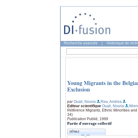
Recherche avancée
|
Historique de rec
Young Migrants in the Belgia
Exclusion
par
Ouali, Nouria
;Rea, Andrea
Editeur scientifique
Ouali, Nouria
;Wren
Référence
Migrants, Ethnic Minorities an
34)
Publication
Publié, 1999
Partie d'ouvrage collectif
DÉTAILS