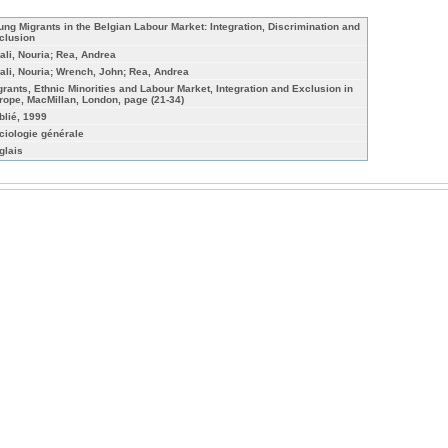
ung Migrants in the Belgian Labour Market: Integration, Discrimination and
clusion
ali, Nouria; Rea, Andrea
ali, Nouria; Wrench, John; Rea, Andrea
grants, Ethnic Minorities and Labour Market, Integration and Exclusion in
rope, MacMillan, London, page (21-34)
blié, 1999
ciologie générale
glais