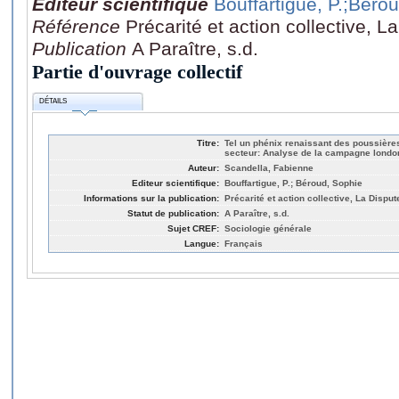
Editeur scientifique
Bouffartigue, P.
;Bérou
Référence
Précarité et action collective, L
Publication
A Paraître, s.d.
Partie d'ouvrage collectif
DÉTAILS
Titre:
Tel un phénix renaissant des poussière
secteur: Analyse de la campagne london
Auteur:
Scandella, Fabienne
Editeur scientifique:
Bouffartigue, P.; Béroud, Sophie
Informations sur la publication:
Précarité et action collective, La Disput
Statut de publication:
A Paraître, s.d.
Sujet CREF:
Sociologie générale
Langue:
Français