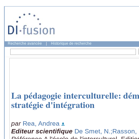
Recherche avancée
|
Historique de recherche
La pédagogie interculturelle: dém
stratégie d'intégration
par
Rea, Andrea
Editeur scientifique
De Smet, N.
;Rasson, 
Référence
A l'école de l'interculturel, Edit