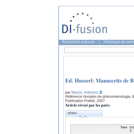
Recherche avancée
|
Historique de rec
Ed. Husserl: Manuscrits de Be
par
Mazzù, Antonino
Référence
Annales de phénoménologie, 6
Publication
Publié, 2007
Article révisé par les pairs
DÉTAILS
Titre:
Ed
2