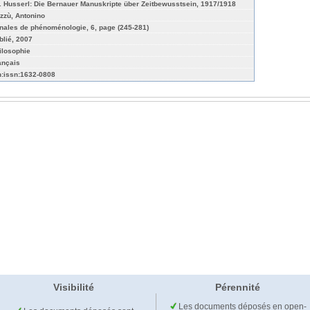
. Husserl: Die Bernauer Manuskripte über Zeitbewusstsein, 1917/1918
zzù, Antonino
nales de phénoménologie, 6, page (245-281)
blié, 2007
ilosophie
ançais
n:issn:1632-0808
Visibilité
Pérennité
Les documents déposés en open-