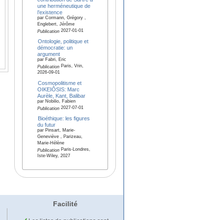
une herméneutique de
l’existence
par Cormann, Grégory ,
Englebert, Jérôme
2027-01-01
Publication
Ontologie, politique et
démocratie: un
argument
par Fabri, Eric
Paris, Vrin,
Publication
2026-09-01
Cosmopolitisme et
OIKEIÔSIS: Marc
Aurèle, Kant, Balibar
par Nobilio, Fabien
2027-07-01
Publication
Bioéthique: les figures
du futur
par Pinsart, Marie-
Geneviève , Parizeau,
Marie-Hélène
Paris-Londres,
Publication
Iste-Wiley, 2027
Facilité