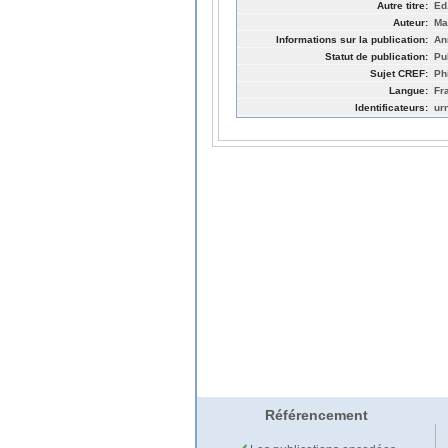
Autre titre:
Ed
Auteur:
Ma
Informations sur la publication:
An
Statut de publication:
Pu
Sujet CREF:
Ph
Langue:
Fr
Identificateurs:
ur
Référencement