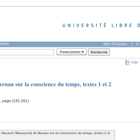
herche
Mon DI-fusion
|
À 
Passe-partout
Citer
rnau sur la conscience du temps, textes 1 et 2
, page (245-281)
. Husserl: Manuscrits de Bernau sur la conscience du temps, textes 1 et