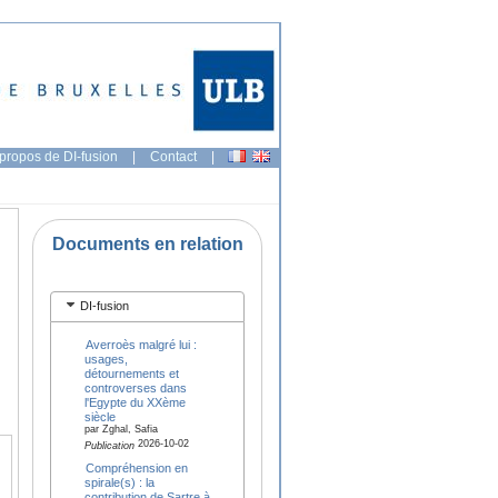
propos de DI-fusion
|
Contact
|
Documents en relation
DI-fusion
Averroès malgré lui :
usages,
détournements et
controverses dans
l'Egypte du XXème
siècle
par Zghal, Safia
2026-10-02
Publication
Compréhension en
spirale(s) : la
contribution de Sartre à