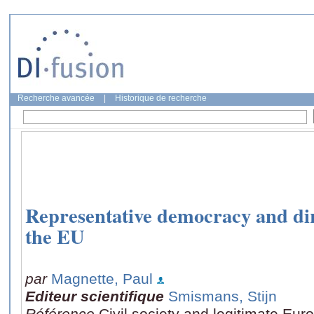
Recherche avancée
|
Historique de recherche
Representative democracy and dir
the EU
par
Magnette, Paul
Editeur scientifique
Smismans, Stijn
Référence
Civil society and legitimate E