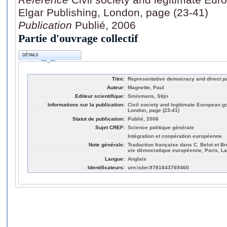
Elgar Publishing, London, page (23-41)
Publication
Publié, 2006
Partie d'ouvrage collectif
DÉTAILS
Titre:
Representative democracy and direct par
Auteur:
Magnette, Paul
Editeur scientifique:
Smismans, Stijn
Informations sur la publication:
Civil society and legitimate European 
London, page (23-41)
Statut de publication:
Publié, 2006
Sujet CREF:
Science politique générale
Intégration et coopération européenne
Note générale:
Traduction française dans C. Belot et Br
vie démocratique européenne, Paris, La
Langue:
Anglais
Identificateurs:
urn:isbn:9781843769460