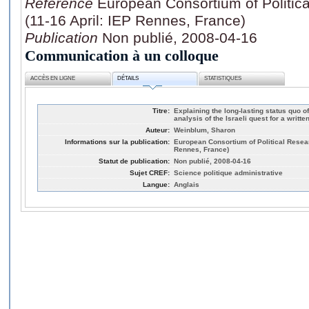
Référence
European Consortium of Politic
(11-16 April: IEP Rennes, France)
Publication
Non publié, 2008-04-16
Communication à un colloque
ACCÈS EN LIGNE
DÉTAILS
STATISTIQUES
Titre:
Explaining the long-lasting status quo of
analysis of the Israeli quest for a writte
Auteur:
Weinblum, Sharon
Informations sur la publication:
European Consortium of Political Resear
Rennes, France)
Statut de publication:
Non publié, 2008-04-16
Sujet CREF:
Science politique administrative
Langue:
Anglais