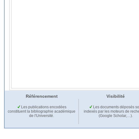
Référencement
Visibilité
Les publications encodées
Les documents déposés so
constituent la bibliographie académique
indexés par les moteurs de rech
de l'Université.
(Google Scholar,…).