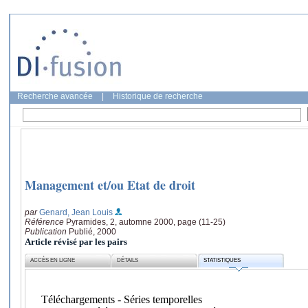
Recherche avancée
|
Historique de recherche
Management et/ou Etat de droit
par
Genard, Jean Louis
Référence
Pyramides, 2, automne 2000, page (11-25)
Publication
Publié, 2000
Article révisé par les pairs
ACCÈS EN LIGNE
DÉTAILS
STATISTIQUES