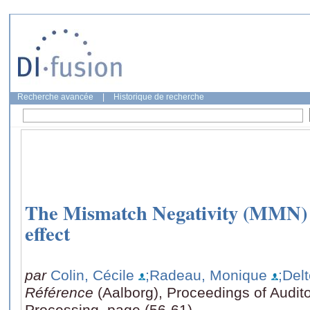
Recherche avancée
|
Historique de recherche
The Mismatch Negativity (MMN)
effect
par
Colin, Cécile
;Radeau, Monique
;Del
Référence
(Aalborg), Proceedings of Audit
Processing, page (56-61)