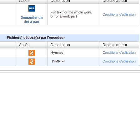
Accès
Description
Droits d'auteur
Full text for the whole work,
Conditions d'utilisation
or for a work part
Demander un
tiré à part
Fichier(s) déposé(s) par l'encodeur
Accès
Description
Droits d'auteur
Hymnes
Conditions d'utilisation
HYMN.Fr
Conditions d'utilisation