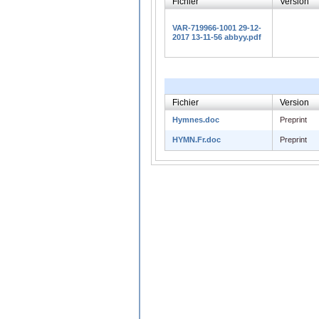
Fichier
Version
VAR-719966-1001 29-12-
2017 13-11-56 abbyy.pdf
Fichier
Version
Hymnes.doc
Preprint
HYMN.Fr.doc
Preprint