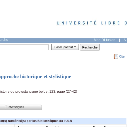
herche
Mon DI-fusion
|
À 
Passe-partout
Citer
pproche historique et stylistique
'histoire du protestantisme belge, 123, page (27-42)
STATISTIQUES
ier(s) numérisé(s) par les Bibliothèques de l'ULB