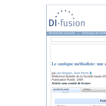
Recherche avancée
|
Historique de rec
Le cantique méthodiste: une a
par
van Noppen, Jean Pierre
Référence
Bulletin de la Société royale d
Publication
Publié, 1999
Article sans comité de lecture
ACCÈS EN LIGNE
DÉTAILS
Fich