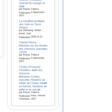
Journal du voyage en
Italie
par Preyat, Fabrice
A déterminer,
Publication
2027
La condition juridique
des Juifs en Terre
d’Islam
par Goltzberg, Stefan ,
Kotek, Joël
2026-12-01
Publication
Claude Fleury,
Mémoire sur les études
des missions orientales
(1676)
par Preyat, Fabrice
A déterminer,
Publication
2027
Choisy (François-
Timoléon, abbé de),
Oeuvres
littéraires:Contes,
nouvelle, Histoires de
l'abbé de Choisy habillé
en femme, Histoires de
piété et de morale
par Preyat, Fabrice
Paris, Honoré
Publication
Champion, 2027