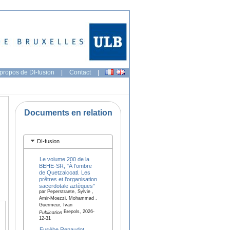
propos de DI-fusion
|
Contact
|
Documents en relation
DI-fusion
Le volume 200 de la
BEHE-SR, "À l'ombre
de Quetzalcoatl. Les
prêtres et l'organisation
sacerdotale aztèques"
par Peperstraete, Sylvie ,
Amir-Moezzi, Mohammad ,
Guermeur, Ivan
Brepols, 2026-
Publication
12-31
Eusèbe Renaudot,