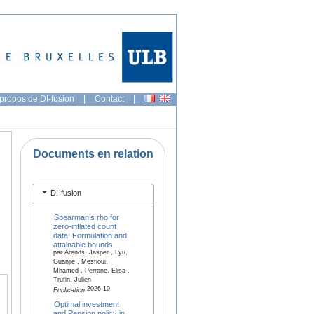
propos de DI-fusion
|
Contact
|
Documents en relation
DI-fusion
Spearman’s rho for
zero-inflated count
data: Formulation and
attainable bounds
par Arends, Jasper , Lyu,
Guanjie , Mesfioui,
Mhamed , Perrone, Elisa ,
Trufin, Julien
2026-10
Publication
Optimal investment
and Pension policy in