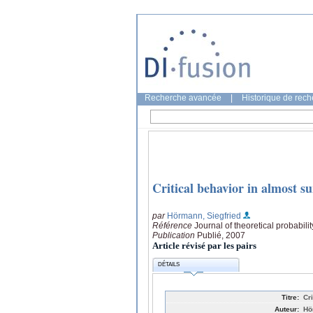
Recherche avancée
|
Historique de rec
Critical behavior in almost su
par
Hörmann, Siegfried
Référence
Journal of theoretical probabili
Publication
Publié, 2007
Article révisé par les pairs
DÉTAILS
Titre:
Cr
Auteur:
Hö