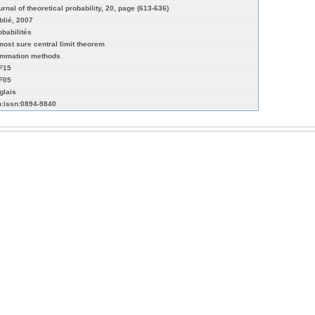
urnal of theoretical probability, 20, page (613-636)
blié, 2007
obabilités
most sure central limit theorem
mmation methods
F15
F05
glais
n:issn:0894-9840