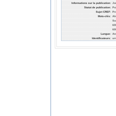
Informations sur la publication:
Jo
Statut de publication:
Pu
Sujet CREF:
Pr
Mots-clés:
Al
Su
60
60
Langue:
An
Identificateurs:
ur