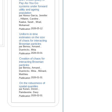
Pay-As-You-Go
systems under forward
utility and ageing
population
par Alonso Garcia, Jennifer
, Hillairet, Caroline ,
Kaakai, Sarah , Mrad,
Mohamed
2026-05-12
Publication
Uniform-in-time
estimates on the size
of chaos for interacting
Brownian particles
par Bernou, Armand ,
Duerinckx, Mitia
2026-03-01
Publication
Creation of chaos for
interacting Brownian
particles
par Bernou, Armand ,
Duerinckx, Mitia , Ménard,
Matthieu
2026-01-01
Publication
On the robustness of
spatial quantiles
par Konen, Dimitri ,
Paindaveine, Davy
2026-02-01
Publication