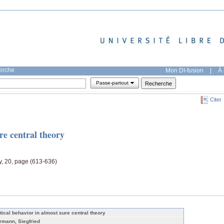
herche
Mon DI-fusion
|
À 
Passe-partout
Citer
re central theory
ty, 20, page (613-636)
itical behavior in almost sure central theory
rmann, Siegfried