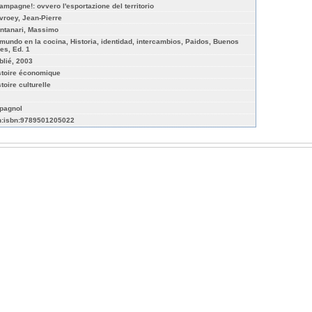
ampagne!: ovvero l'esportazione del territorio
vroey, Jean-Pierre
ntanari, Massimo
 mundo en la cocina, Historia, identidad, intercambios, Paidos, Buenos
res, Ed. 1
blié, 2003
stoire économique
toire culturelle
pagnol
n:isbn:9789501205022