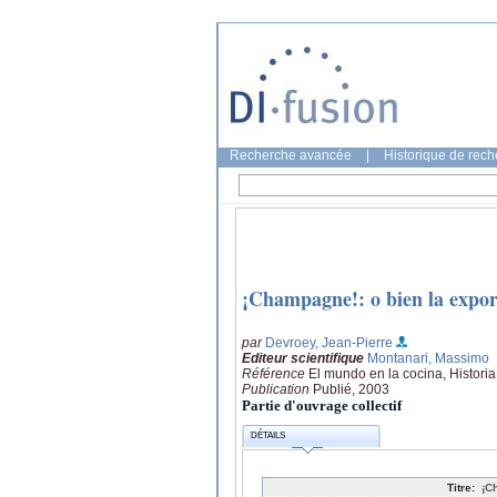
Recherche avancée
|
Historique de rec
¡Champagne!: o bien la export
par
Devroey, Jean-Pierre
Editeur scientifique
Montanari, Massimo
Référence
El mundo en la cocina, Historia
Publication
Publié, 2003
Partie d'ouvrage collectif
DÉTAILS
Titre:
¡C