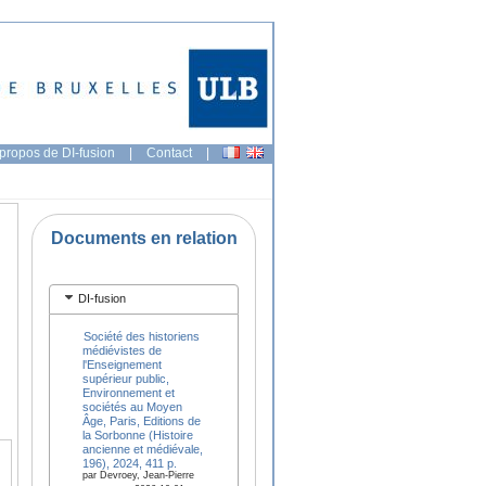
propos de DI-fusion
|
Contact
|
Documents en relation
DI-fusion
Société des historiens
médiévistes de
l'Enseignement
supérieur public,
Environnement et
sociétés au Moyen
Âge, Paris, Editions de
la Sorbonne (Histoire
ancienne et médiévale,
196), 2024, 411 p.
par Devroey, Jean-Pierre