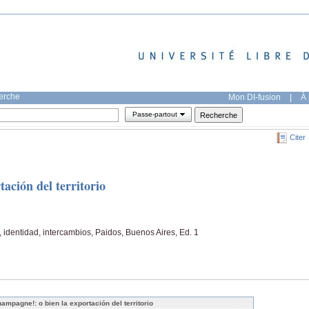
herche
Mon DI-fusion
|
À 
Passe-partout
Citer
ación del territorio
, identidad, intercambios, Paidos, Buenos Aires, Ed. 1
hampagne!: o bien la exportación del territorio