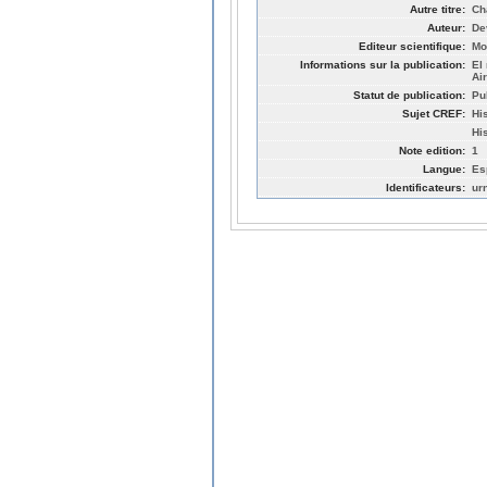
Autre titre:
Ch
Auteur:
De
Editeur scientifique:
Mo
Informations sur la publication:
El
Ai
Statut de publication:
Pu
Sujet CREF:
Hi
His
Note edition:
1
Langue:
Es
Identificateurs:
ur