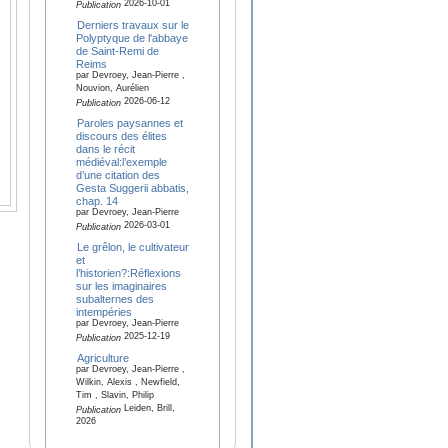
2026-10-01
Publication
Derniers travaux sur le
Polyptyque de l'abbaye
de Saint-Remi de
Reims
par Devroey, Jean-Pierre ,
Nouvion, Aurélien
2026-06-12
Publication
Paroles paysannes et
discours des élites
dans le récit
médiéval:l’exemple
d’une citation des
Gesta Suggerii abbatis,
chap. 14
par Devroey, Jean-Pierre
2026-03-01
Publication
Le grêlon, le cultivateur
et
l’historien?:Réflexions
sur les imaginaires
subalternes des
intempéries
par Devroey, Jean-Pierre
2025-12-19
Publication
Agriculture
par Devroey, Jean-Pierre ,
Wilkin, Alexis , Newfield,
Tim , Slavin, Philip
Leiden, Brill,
Publication
2026