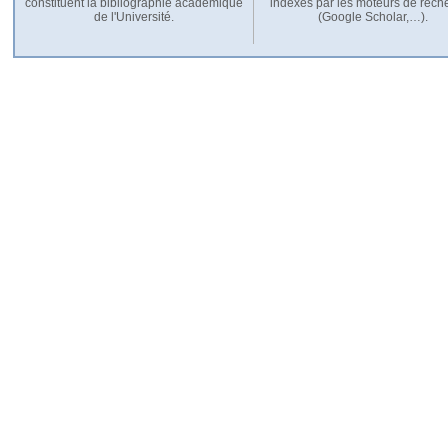
constituent la bibliographie académique
indexés par les moteurs de rech
de l'Université.
(Google Scholar,…).