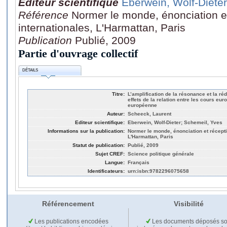
Editeur scientifique
Eberwein, Wolf-Dieter
Référence
Normer le monde, énonciation e
internationales, L'Harmattan, Paris
Publication
Publié, 2009
Partie d'ouvrage collectif
DÉTAILS
Titre:
L’amplification de la résonance et la ré
effets de la relation entre les cours eur
européenne
Auteur:
Scheeck, Laurent
Editeur scientifique:
Eberwein, Wolf-Dieter; Schemeil, Yves
Informations sur la publication:
Normer le monde, énonciation et récept
L'Harmattan, Paris
Statut de publication:
Publié, 2009
Sujet CREF:
Science politique générale
Langue:
Français
Identificateurs:
urn:isbn:9782296075658
Référencement
Visibilité
Les publications encodées
Les documents déposés so