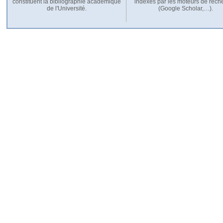
constituent la bibliographie académique
indexés par les moteurs de rech
de l'Université.
(Google Scholar,…).